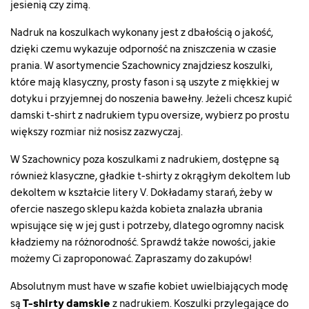
jesienią czy zimą.
Nadruk na koszulkach wykonany jest z dbałością o jakość,
dzięki czemu wykazuje odporność na zniszczenia w czasie
prania. W asortymencie Szachownicy znajdziesz koszulki,
które mają klasyczny, prosty fason i są uszyte z miękkiej w
dotyku i przyjemnej do noszenia bawełny. Jeżeli chcesz kupić
damski t-shirt z nadrukiem typu oversize, wybierz po prostu
większy rozmiar niż nosisz zazwyczaj.
W Szachownicy poza koszulkami z nadrukiem, dostępne są
również klasyczne, gładkie t-shirty z okrągłym dekoltem lub
dekoltem w kształcie litery V. Dokładamy starań, żeby w
ofercie naszego sklepu każda kobieta znalazła ubrania
wpisujące się w jej gust i potrzeby, dlatego ogromny nacisk
kładziemy na różnorodność. Sprawdź także
nowości
, jakie
możemy Ci zaproponować. Zapraszamy do zakupów!
Absolutnym must have w szafie kobiet uwielbiających modę
T-shirty damskie
są
z nadrukiem. Koszulki przylegające do