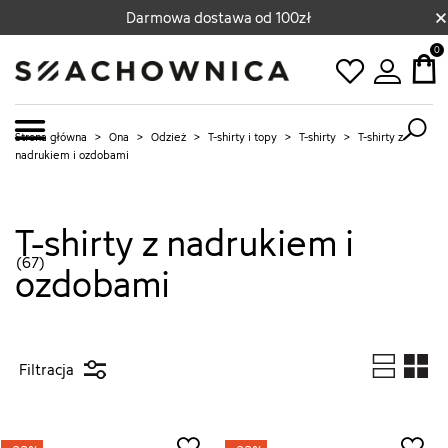
×
Darmowa dostawa od 100zł
0
Strona główna
>
Ona
>
Odzież
>
T-shirty i topy
>
T-shirty
>
T-shirty z
nadrukiem i ozdobami
T-shirty z nadrukiem i
(67)
ozdobami
Filtracja