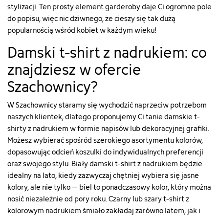
s"
wp426#/19-
stylizacji. Ten prosty element garderoby daje Ci ogromne pole
["type"]=>
kolor-
do popisu, więc nic dziwnego, że cieszy się tak dużą
string(5)
bialy/28-
popularnością wśród kobiet w każdym wieku!
"color"
rozmiar-
["html_color_code"]=>
s"
Damski t-shirt z nadrukiem: co
string(7)
["type"]=>
"#FFFFFF"
string(5)
znajdziesz w ofercie
}
"color"
["html_color_code"]=>
Szachownicy?
string(7)
"#FFFFFF"
W Szachownicy staramy się wychodzić naprzeciw potrzebom
}
naszych klientek, dlatego proponujemy Ci tanie
damskie t-
shirty
z nadrukiem w formie napisów lub dekoracyjnej grafiki.
Możesz wybierać spośród szerokiego asortymentu kolorów,
dopasowując odcień koszulki do indywidualnych preferencji
oraz swojego stylu. Biały damski t-shirt z nadrukiem będzie
idealny na lato, kiedy zazwyczaj chętniej wybiera się jasne
kolory, ale nie tylko – biel to ponadczasowy kolor, który można
nosić niezależnie od pory roku. Czarny lub szary t-shirt z
kolorowym nadrukiem śmiało zakładaj zarówno latem, jak i