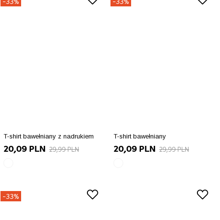
-33%
-33%
T-shirt bawełniany z nadrukiem
T-shirt bawełniany
20,09 PLN
20,09 PLN
29,99 PLN
29,99 PLN
biały
biały
array(10)
array(10)
{
{
["id_product_attribute"]=>
["id_product_attribute"]=>
-33%
int(91459)
int(91454)
["texture"]=>
["texture"]=>