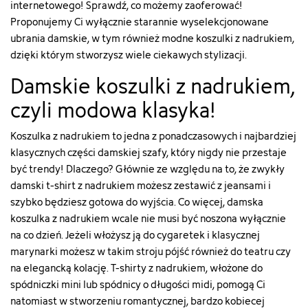
internetowego! Sprawdź, co możemy zaoferować!
["id_attribute"]=>
["id_attribute"]=>
bialy/28-
bialy/28-
Proponujemy Ci wyłącznie starannie wyselekcjonowane
string(2)
string(2)
rozmiar-
rozmiar-
"19"
"19"
ubrania damskie
, w tym również modne koszulki z nadrukiem,
s"
s"
["qty"]=>
["qty"]=>
["type"]=>
["type"]=>
dzięki którym stworzysz wiele ciekawych stylizacji.
int(37)
int(9)
string(5)
string(5)
["add_to_cart_url"]=>
["add_to_cart_url"]=>
Damskie koszulki z nadrukiem,
"color"
"color"
string(122)
string(122)
["html_color_code"]=>
["html_color_code"]=>
czyli modowa klasyka!
"https://szachownica.com.pl/koszyk?
"https://szachownica.com.pl/ko
string(7)
string(7)
add=1&id_product=22898&id_product_attribute=91394&token
add=1&id_product=22731&id_p
"#FFFFFF"
"#FFFFFF"
["url"]=>
["url"]=>
}
}
Koszulka z nadrukiem to jedna z ponadczasowych i najbardziej
string(111)
string(133)
klasycznych części damskiej szafy, który nigdy nie przestaje
"https://szachownica.com.pl/t-
"https://szachownica.com.pl/t-
być trendy! Dlaczego? Głównie ze względu na to, że zwykły
shirty-/22898-
shirty-
damski t-shirt z nadrukiem możesz zestawić z jeansami i
91394-
z-
t-
nadrukiem-
szybko będziesz gotowa do wyjścia. Co więcej, damska
shirt-
i-
koszulka z nadrukiem wcale nie musi być noszona wyłącznie
damski-
ozdobami/22731-
na co dzień. Jeżeli włożysz ją do cygaretek i klasycznej
137lkw26pull-
90911-
marynarki możesz w takim stroju pójść również do teatru czy
wp429#/19-
t-
na elegancką kolację. T-shirty z nadrukiem, włożone do
kolor-
shirt-
bialy/28-
damski-
spódniczki mini lub spódnicy o długości midi, pomogą Ci
rozmiar-
137lkw26pull-
natomiast w stworzeniu romantycznej, bardzo kobiecej