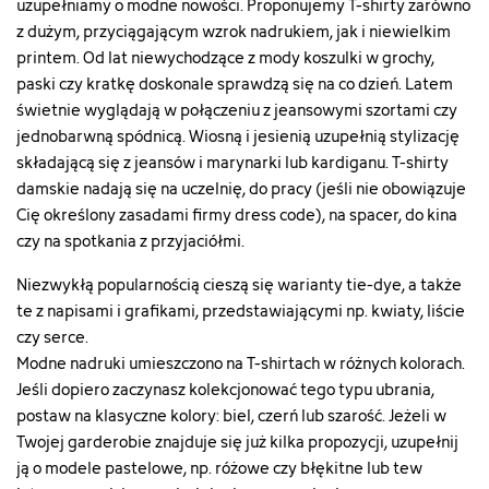
uzupełniamy o modne nowości. Proponujemy T-shirty zarówno
z dużym, przyciągającym wzrok nadrukiem, jak i niewielkim
printem. Od lat niewychodzące z mody koszulki w grochy,
paski czy kratkę doskonale sprawdzą się na co dzień. Latem
świetnie wyglądają w połączeniu z jeansowymi szortami czy
jednobarwną spódnicą. Wiosną i jesienią uzupełnią stylizację
składającą się z jeansów i marynarki lub kardiganu. T-shirty
damskie nadają się na uczelnię, do pracy (jeśli nie obowiązuje
Cię określony zasadami firmy dress code), na spacer, do kina
czy na spotkania z przyjaciółmi.
Niezwykłą popularnością cieszą się warianty tie-dye, a także
te z napisami i grafikami, przedstawiającymi np. kwiaty, liście
czy serce.
Modne nadruki umieszczono na T-shirtach w różnych kolorach.
Jeśli dopiero zaczynasz kolekcjonować tego typu ubrania,
postaw na klasyczne kolory: biel, czerń lub szarość. Jeżeli w
Twojej garderobie znajduje się już kilka propozycji, uzupełnij
ją o modele pastelowe, np. różowe czy błękitne lub tew