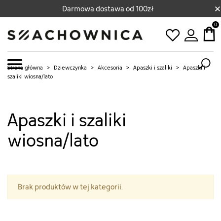
×
Darmowa dostawa od 100zł
0
Strona główna
>
Dziewczynka
>
Akcesoria
>
Apaszki i szaliki
>
Apaszki i
szaliki wiosna/lato
Apaszki i szaliki
wiosna/lato
Brak produktów w tej kategorii.