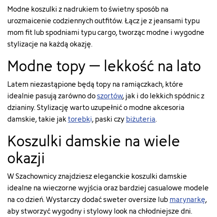
kolor-
shirt-
Modne koszulki z nadrukiem to świetny sposób na
bialy/28-
damski-
urozmaicenie codziennych outfitów. Łącz je z jeansami typu
rozmiar-
137lkw26pull-
mom fit lub spodniami typu cargo, tworząc modne i wygodne
s"
wp431#/19-
["type"]=>
kolor-
stylizacje na każdą okazję.
string(5)
bialy/28-
Modne topy – lekkość na lato
"color"
rozmiar-
["html_color_code"]=>
s"
string(7)
["type"]=>
Latem niezastąpione będą
topy
na ramiączkach, które
"#FFFFFF"
string(5)
idealnie pasują zarówno do
szortów
, jak i do lekkich spódnic z
}
"color"
dzianiny. Stylizację warto uzupełnić o modne akcesoria
["html_color_code"]=>
damskie, takie jak
torebk
i
, paski czy
biżuteria
.
string(7)
"#FFFFFF"
Koszulki damskie na wiele
}
okazji
W Szachownicy znajdziesz eleganckie koszulki damskie
idealne na wieczorne wyjścia oraz bardziej casualowe modele
na co dzień. Wystarczy dodać sweter oversize lub
marynarkę
,
aby stworzyć wygodny i stylowy look na chłodniejsze dni.