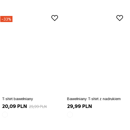
-33%
T-shirt bawełniany
Bawełniany T-shirt z nadrukiem
20,09 PLN
29,99 PLN
29,99 PLN
biały
biały
array(10)
array(10)
{
{