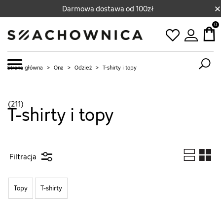
×
Darmowa dostawa od 100zł
0
Strona główna
>
Ona
>
Odzież
>
T-shirty i topy
(211)
T-shirty i topy
Filtracja
Topy
T-shirty