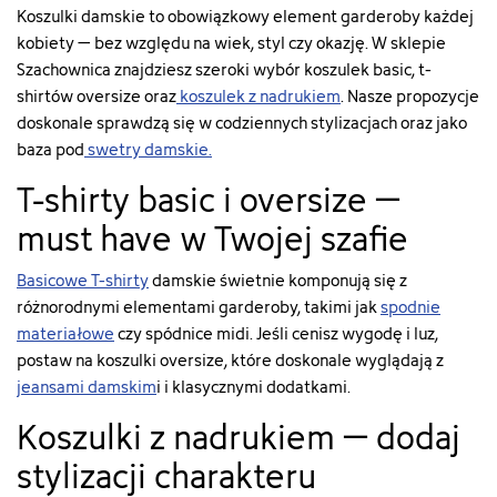
Koszulki damskie to obowiązkowy element garderoby każdej
["name"]=>
["name"]=>
90902-
90911-
string(6)
string(6)
kobiety – bez względu na wiek, styl czy okazję. W sklepie
t-
t-
"biały"
"biały"
shirt-
shirt-
Szachownica znajdziesz szeroki wybór koszulek basic, t-
["id_attribute"]=>
["id_attribute"]=>
damski-
damski-
shirtów oversize oraz
koszulek z nadrukiem
. Nasze propozycje
string(2)
string(2)
137lkw26pull-
137lkw26pull-
doskonale sprawdzą się w codziennych stylizacjach oraz jako
"19"
"19"
wp432#/19-
wp426#/19-
baza pod
swetry damskie
.
["qty"]=>
["qty"]=>
kolor-
kolor-
int(56)
int(9)
bialy/28-
bialy/28-
T-shirty basic i oversize –
["add_to_cart_url"]=>
["add_to_cart_url"]=>
rozmiar-
rozmiar-
string(122)
string(122)
s"
s"
must have w Twojej szafie
"https://szachownica.com.pl/koszyk?
"https://szachownica.com.pl/ko
["type"]=>
["type"]=>
add=1&id_product=22785&id_product_attribute=91175&token
add=1&id_product=22733&id_
string(5)
string(5)
Basicowe T-shirty
damskie świetnie komponują się z
["url"]=>
["url"]=>
"color"
"color"
string(111)
string(133)
różnorodnymi elementami garderoby, takimi jak
spodnie
["html_color_code"]=>
["html_color_code"]=>
"https://szachownica.com.pl/t-
"https://szachownica.com.pl/t-
string(7)
string(7)
materiałowe
czy spódnice midi. Jeśli cenisz wygodę i luz,
shirty-/22785-
shirty-
"#FFFFFF"
"#FFFFFF"
postaw na koszulki oversize, które doskonale wyglądają z
91175-
z-
}
}
jeansami damskim
i
i klasycznymi dodatkami.
t-
nadrukiem-
shirt-
i-
Koszulki z nadrukiem – dodaj
damski-
ozdobami/22733-
137lkw26pull-
90829-
stylizacji charakteru
wp433#/19-
t-