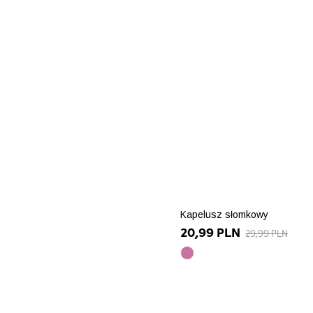
Kapelusz słomkowy
20,99 PLN
29,99 PLN
brudny
róż
array(10)
{
["id_product_attribute"]=