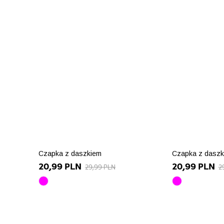
Czapka z daszkiem
Czapka z daszk
20,99 PLN
20,99 PLN
29,99 PLN
2
różowy
różowy
array(10)
array(10)
{
{
["id_product_attribute"]=>
["id_product_
>
int(90980)
int(90973)