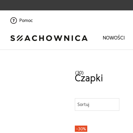
Pomoc
NOWOŚCI
Strona główna
>
Dziewczynka
>
Akcesoria
>
Czapki
(30)
Czapki
Sortuj
-30%