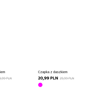
iem
Czapka z daszkiem
20,99 PLN
9,99 PLN
29,99 PLN
różowy
array(10)
{
attribute"]=>
["id_product_attribute"]=>
int(90982)