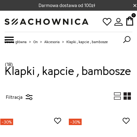
×
Darmowa dostawa od 100zł
0
Strona główna
>
On
>
Akcesoria
>
Klapki , kapcie , bambosze
(18)
Klapki , kapcie , bambosze
Filtracja
-30%
-30%