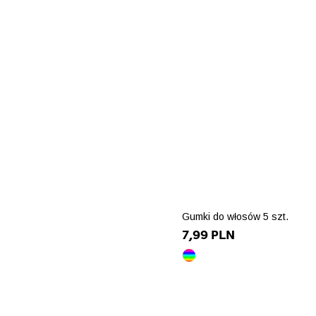
Gumki do włosów 5 szt.
7,99 PLN
wielokolorowy
array(10)
{
["id_product_attribute"]=
int(85585)