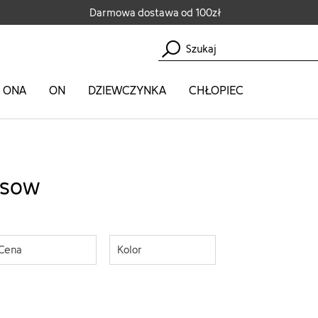
Darmowa dostawa od 100zł
ONA
ON
DZIEWCZYNKA
CHŁOPIEC
sow
osow
Cena
Kolor