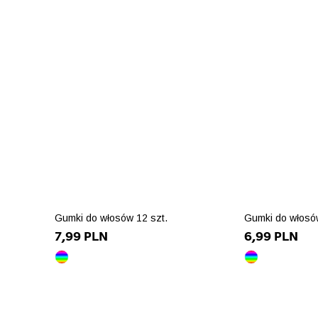
Gumki do włosów 12 szt.
Gumki do włosów
7,99 PLN
6,99 PLN
wielokolorowy
wielokolorowy
array(10)
array(10)
{
{
>
["id_product_attribute"]=>
["id_product_
int(85643)
int(85642)