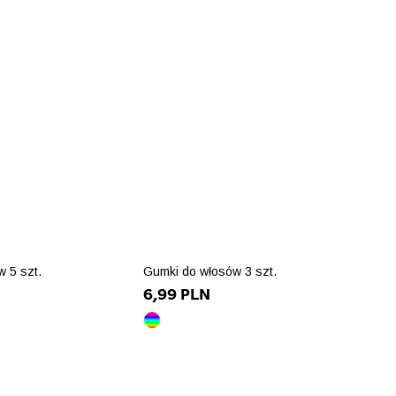
 5 szt.
Gumki do włosów 3 szt.
6,99 PLN
wielokolorowy
array(10)
{
attribute"]=>
["id_product_attribute"]=>
int(85639)