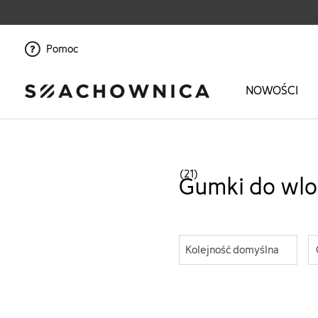
Pomoc
NOWOŚCI
Strona główna
>
Ona
>
Akcesoria
>
Akcesoria do włosów
>
Gumki do wlo
(21)
Gumki do wl
Kolejność domyślna