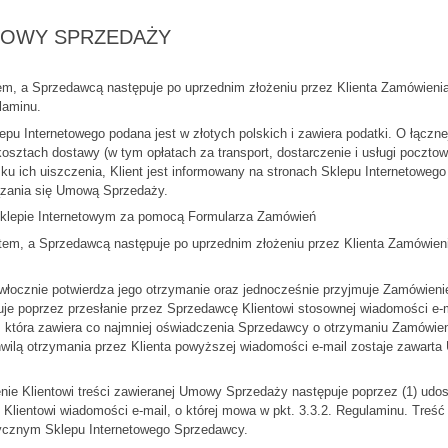
UMOWY SPRZEDAŻY
m, a Sprzedawcą następuje po uprzednim złożeniu przez Klienta Zamówien
laminu.
pu Internetowego podana jest w złotych polskich i zawiera podatki. O łączn
ztach dostawy (w tym opłatach za transport, dostarczenie i usługi pocztowe
ku ich uiszczenia, Klient jest informowany na stronach Sklepu Internetoweg
iązania się Umową Sprzedaży.
klepie Internetowym za pomocą Formularza Zamówień
m, a Sprzedawcą następuje po uprzednim złożeniu przez Klienta Zamówienia
ocznie potwierdza jego otrzymanie oraz jednocześnie przyjmuje Zamówienie 
ępuje poprzez przesłanie przez Sprzedawcę Klientowi stosownej wiadomości e-
, która zawiera co najmniej oświadczenia Sprzedawcy o otrzymaniu Zamówienia 
wilą otrzymania przez Klienta powyższej wiadomości e-mail zostaje zawart
nie Klientowi treści zawieranej Umowy Sprzedaży następuje poprzez (1) udos
ie Klientowi wiadomości e-mail, o której mowa w pkt. 3.3.2. Regulaminu. Tr
tycznym Sklepu Internetowego Sprzedawcy.