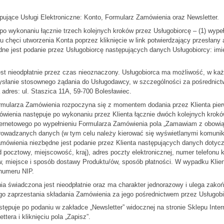
ujące Usługi Elektroniczne: Konto, Formularz Zamówienia oraz Newsletter.
o wykonaniu łącznie trzech kolejnych kroków przez Usługobiorcę – (1) wypełn
zeniu chęci utworzenia Konta poprzez kliknięcie w link potwierdzający przesła
ędne jest podanie przez Usługobiorcę następujących danych Usługobiorcy: imię
t nieodpłatnie przez czas nieoznaczony. Usługobiorca ma możliwość, w każd
wysłanie stosownego żądania do Usługodawcy, w szczególności za pośrednict
adres: ul. Staszica 11A, 59-700 Bolesławiec.
rmularza Zamówienia rozpoczyna się z momentem dodania przez Klienta pier
wienia następuje po wykonaniu przez Klienta łącznie dwóch kolejnych kroków
 Internetowego po wypełnieniu Formularza Zamówienia pola „Zamawiam z obow
prowadzanych danych (w tym celu należy kierować się wyświetlanymi komuni
amówienia niezbędne jest podanie przez Klienta następujących danych dotycz
d pocztowy, miejscowość, kraj), adres poczty elektronicznej, numer telefon
w, miejsce i sposób dostawy Produktu/ów, sposób płatności. W wypadku Kl
 numeru NIP.
a świadczona jest nieodpłatnie oraz ma charakter jednorazowy i ulega zakoń
go zaprzestania składania Zamówienia za jego pośrednictwem przez Usługobi
stępuje po podaniu w zakładce „Newsletter” widocznej na stronie Sklepu Inter
tera i kliknięciu pola „Zapisz”.