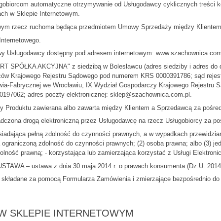
gobiorcom automatyczne otrzymywanie od Usługodawcy cyklicznych treści ko
ach w Sklepie Internetowym.
wym rzecz ruchoma będąca przedmiotem Umowy Sprzedaży między Klientem
nternetowego.
 Usługodawcy dostępny pod adresem internetowym: www.szachownica.com
KA AKCYJNA" z siedzibą w Bolesławcu (adres siedziby i adres do dorę
orców Krajowego Rejestru Sądowego pod numerem KRS 0000391786; sąd rejes
wia-Fabrycznej we Wrocławiu, IX Wydział Gospodarczy Krajowego Rejestru S
0197062; adres poczty elektronicznej: sklep@szachownica.com.pl.
duktu zawierana albo zawarta między Klientem a Sprzedawcą za pośredn
na drogą elektroniczną przez Usługodawcę na rzecz Usługobiorcy za poś
adająca pełną zdolność do czynności prawnych, a w wypadkach przewidzia
 ograniczoną zdolność do czynności prawnych; (2) osoba prawna; albo (3) je
olność prawną; - korzystająca lub zamierzająca korzystać z Usługi Elektronic
– ustawa z dnia 30 maja 2014 r. o prawach konsumenta (Dz.U. 2014 p
 składane za pomocą Formularza Zamówienia i zmierzające bezpośrednio d
 W SKLEPIE INTERNETOWYM