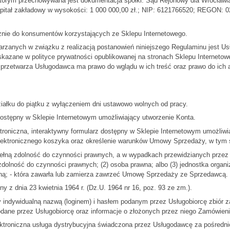
órym przechowywana jest dokumentacja spółki: Sąd Rejonowy dla Wrocławia
itał zakładowy w wysokości: 1 000 000,00 zł.; NIP: 6121766520; REGON: 02
znie do konsumentów korzystających ze Sklepu Internetowego.
rzanych w związku z realizacją postanowień niniejszego Regulaminu jest 
wskazane w polityce prywatności opublikowanej na stronach Sklepu Interneto
rzetwarza Usługodawca ma prawo do wglądu w ich treść oraz prawo do ich akt
łku do piątku z wyłączeniem dni ustawowo wolnych od pracy.
pny w Sklepie Internetowym umożliwiający utworzenie Konta.
czna, interaktywny formularz dostępny w Sklepie Internetowym umożliwia
lektronicznego koszyka oraz określenie warunków Umowy Sprzedaży, w tym s
pełną zdolność do czynności prawnych, a w wypadkach przewidzianych przez
zdolność do czynności prawnych; (2) osoba prawna; albo (3) jednostka organ
wną; - która zawarła lub zamierza zawrzeć Umowę Sprzedaży ze Sprzedawcą.
dnia 23 kwietnia 1964 r. (Dz.U. 1964 nr 16, poz. 93 ze zm.).
indywidualną nazwą (loginem) i hasłem podanym przez Usługobiorcę zbiór 
ane przez Usługobiorcę oraz informacje o złożonych przez niego Zamówieni
oniczna usługa dystrybucyjna świadczona przez Usługodawcę za pośrednict