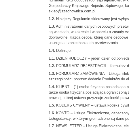
numerem KRS 0000391786; sąd rejestrowy, w kt
Gospodarczy Krajowego Rejestru Sądowego; kap
sklep@szachownica.com.pl.
1.2.
Niniejszy Regulamin skierowany jest wyłąc
1.3.
Administratorem danych osobowych przetwa
są w celach, w zakresie i w oparciu o zasady 
dobrowolne. Każda osoba, której dane osobowe p
usunięcia i zaniechania ich przetwarzania.
1.4.
Definicje:
1.1.
DZIEŃ ROBOCZY – jeden dzień od poniedzia
1.2.
FORMULARZ REJESTRACJI – formularz dostę
1.3.
FORMULARZ ZAMÓWIENIA – Usługa Elektroni
szczególności poprzez dodanie Produktów do e
1.4.
KLIENT – (1) osoba fizyczna posiadająca 
także osoba fizyczna posiadająca ograniczoną 
prawnej, której ustawa przyznaje zdolność pra
1.5.
KODEKS CYWILNY – ustawa kodeks cywilny z 
1.6.
KONTO – Usługa Elektroniczna, oznaczony 
Usługodawcy, w którym gromadzone są dane pod
1.7.
NEWSLETTER – Usługa Elektroniczna, elektr