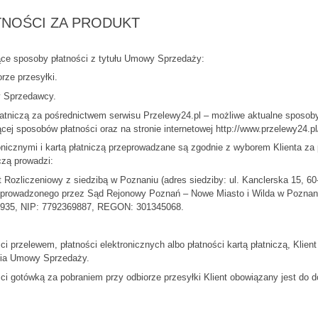
ATNOŚCI ZA PRODUKT
ące sposoby płatności z tytułu Umowy Sprzedaży:
rze przesyłki.
y Sprzedawcy.
 płatniczą za pośrednictwem serwisu Przelewy24.pl – możliwe aktualne sposoby
ej sposobów płatności oraz na stronie internetowej http://www.przelewy24.pl
ronicznymi i kartą płatniczą przeprowadzane są zgodnie z wyborem Klienta z
czą prowadzi:
Rozliczeniowy z siedzibą w Poznaniu (adres siedziby: ul. Kanclerska 15, 6
 prowadzonego przez Sąd Rejonowy Poznań – Nowe Miasto i Wilda w Poznani
935, NIP: 7792369887, REGON: 301345068.
 przelewem, płatności elektronicznych albo płatności kartą płatniczą, Klien
rcia Umowy Sprzedaży.
i gotówką za pobraniem przy odbiorze przesyłki Klient obowiązany jest do d