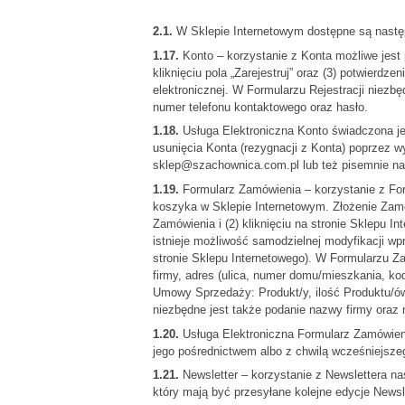
2.1.
W Sklepie Internetowym dostępne są następ
1.17.
Konto – korzystanie z Konta możliwe jest p
kliknięciu pola „Zarejestruj” oraz (3) potwierd
elektronicznej. W Formularzu Rejestracji niezb
numer telefonu kontaktowego oraz hasło.
1.18.
Usługa Elektroniczna Konto świadczona jes
usunięcia Konta (rezygnacji z Konta) poprzez 
sklep@szachownica.com.pl lub też pisemnie na 
1.19.
Formularz Zamówienia – korzystanie z Fo
koszyka w Sklepie Internetowym. Złożenie Zamó
Zamówienia i (2) kliknięciu na stronie Sklepu
istnieje możliwość samodzielnej modyfikacji w
stronie Sklepu Internetowego). W Formularzu Z
firmy, adres (ulica, numer domu/mieszkania, ko
Umowy Sprzedaży: Produkt/y, ilość Produktu/ó
niezbędne jest także podanie nazwy firmy oraz
1.20.
Usługa Elektroniczna Formularz Zamówieni
jego pośrednictwem albo z chwilą wcześniejsze
1.21.
Newsletter – korzystanie z Newslettera na
który mają być przesyłane kolejne edycje Newslet