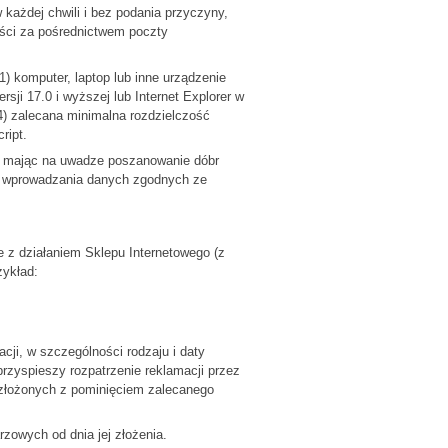
każdej chwili i bez podania przyczyny,
ości za pośrednictwem poczty
 komputer, laptop lub inne urządzenie
rsji 17.0 i wyższej lub Internet Explorer w
 (4) zalecana minimalna rozdzielczość
ript.
i mając na uwadze poszanowanie dóbr
 do wprowadzania danych zgodnych ze
 z działaniem Sklepu Internetowego (z
zykład:
acji, w szczególności rodzaju i daty
przyspieszy rozpatrzenie reklamacji przez
 złożonych z pominięciem zalecanego
rzowych od dnia jej złożenia.