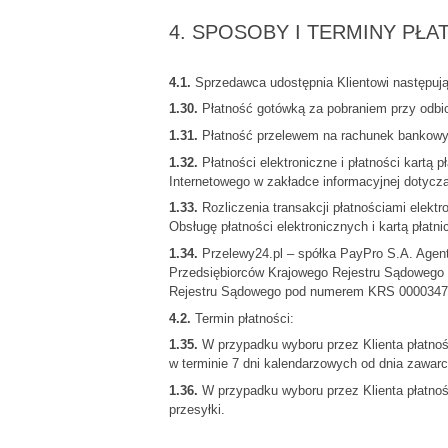
4. SPOSOBY I TERMINY PŁ
4.1.
Sprzedawca udostępnia Klientowi następuj
1.30.
Płatność gotówką za pobraniem przy odbio
1.31.
Płatność przelewem na rachunek bankow
1.32.
Płatności elektroniczne i płatności kartą
Internetowego w zakładce informacyjnej dotycząc
1.33.
Rozliczenia transakcji płatnościami elekt
Obsługę płatności elektronicznych i kartą płatni
1.34.
Przelewy24.pl – spółka PayPro S.A. Agent 
Przedsiębiorców Krajowego Rejestru Sądowego
Rejestru Sądowego pod numerem KRS 0000347
4.2.
Termin płatności:
1.35.
W przypadku wyboru przez Klienta płatności
w terminie 7 dni kalendarzowych od dnia zawa
1.36.
W przypadku wyboru przez Klienta płatnośc
przesyłki.