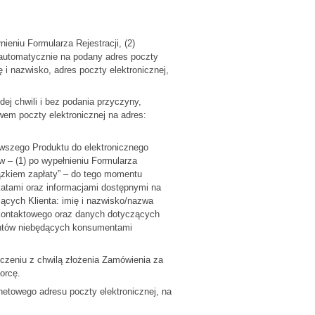
ieniu Formularza Rejestracji, (2)
ny automatycznie na podany adres poczty
 i nazwisko, adres poczty elektronicznej,
ej chwili i bez podania przyczyny,
wem poczty elektronicznej na adres:
wszego Produktu do elektronicznego
 – (1) po wypełnieniu Formularza
iązkiem zapłaty” – do tego momentu
katami oraz informacjami dostępnymi na
ących Klienta: imię i nazwisko/nazwa
u kontaktowego oraz danych dotyczących
ientów niebędących konsumentami
czeniu z chwilą złożenia Zamówienia za
orcę.
netowego adresu poczty elektronicznej, na