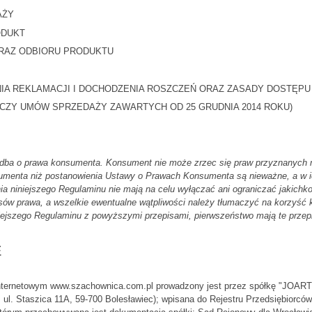
AŻY
ODUKT
ORAZ ODBIORU PRODUKTU
A REKLAMACJI I DOCHODZENIA ROSZCZEŃ ORAZ ZASADY DOSTĘPU
CZY UMÓW SPRZEDAŻY ZAWARTYCH OD 25 GRUDNIA 2014 ROKU)
 dba o prawa konsumenta. Konsument nie może zrzec się praw przyznanych
umenta niż postanowienia Ustawy o Prawach Konsumenta są nieważne, a w ic
a niniejszego Regulaminu nie mają na celu wyłączać ani ograniczać jakich
sów prawa, a wszelkie ewentualne wątpliwości należy tłumaczyć na korzyść
iejszego Regulaminu z powyższymi przepisami, pierwszeństwo mają te przepi
E
internetowym www.szachownica.com.pl prowadzony jest przez spółkę "JOA
: ul. Staszica 11A, 59-700 Bolesławiec); wpisana do Rejestru Przedsiębiorc