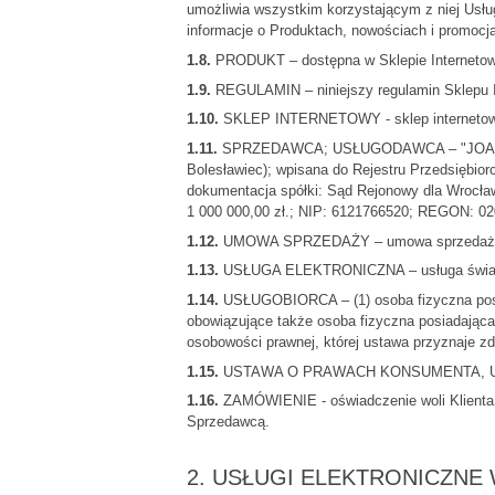
umożliwia wszystkim korzystającym z niej Usłu
informacje o Produktach, nowościach i promocj
1.8.
PRODUKT – dostępna w Sklepie Interneto
1.9.
REGULAMIN – niniejszy regulamin Sklepu I
1.10.
SKLEP INTERNETOWY - sklep internetowy
1.11.
SPRZEDAWCA; USŁUGODAWCA – "JOART SPÓŁ
Bolesławiec); wpisana do Rejestru Przedsiębi
dokumentacja spółki: Sąd Rejonowy dla Wrocła
1 000 000,00 zł.; NIP: 6121766520; REGON: 02
1.12.
UMOWA SPRZEDAŻY – umowa sprzedaży Pro
1.13.
USŁUGA ELEKTRONICZNA – usługa świadczo
1.14.
USŁUGOBIORCA – (1) osoba fizyczna posi
obowiązujące także osoba fizyczna posiadająca
osobowości prawnej, której ustawa przyznaje zd
1.15.
USTAWA O PRAWACH KONSUMENTA, USTAWA 
1.16.
ZAMÓWIENIE - oświadczenie woli Klienta
Sprzedawcą.
2. USŁUGI ELEKTRONICZNE