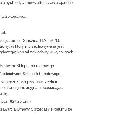
lejnych edycji newslettera zawierającego
 a Sprzedawcą.
.pl.
czeń: ul. Staszica 11A, 59-700
trowy, w którym przechowywana jest
ądowego; kapitał zakładowy w wysokości:
ictwem Sklepu Internetowego.
rednictwem Sklepu Internetowego.
nych przez przepisy powszechnie
dnostka organizacyjna nieposiadająca
znej.
oz. 827 ze zm.)
o zawarcia Umowy Sprzedaży Produktu ze