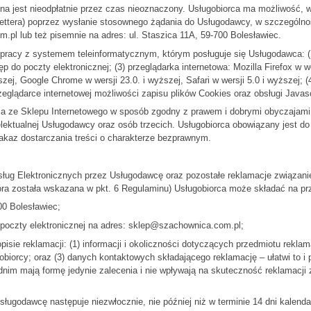
a jest nieodpłatnie przez czas nieoznaczony. Usługobiorca ma możliwość, w 
slettera) poprzez wysłanie stosownego żądania do Usługodawcy, w szczególn
.pl lub też pisemnie na adres: ul. Staszica 11A, 59-700 Bolesławiec.
acy z systemem teleinformatycznym, którym posługuje się Usługodawca: (1)
p do poczty elektronicznej; (3) przeglądarka internetowa: Mozilla Firefox w we
ższej, Google Chrome w wersji 23.0. i wyższej, Safari w wersji 5.0 i wyższej;
zeglądarce internetowej możliwości zapisu plików Cookies oraz obsługi Javasc
nia ze Sklepu Internetowego w sposób zgodny z prawem i dobrymi obyczajam
ntelektualnej Usługodawcy oraz osób trzecich. Usługobiorca obowiązany jest
akaz dostarczania treści o charakterze bezprawnym.
g Elektronicznych przez Usługodawcę oraz pozostałe reklamacje związanie
óra została wskazana w pkt. 6 Regulaminu) Usługobiorca może składać na pr
00 Bolesławiec;
 poczty elektronicznej na adres: sklep@szachownica.com.pl;
isie reklamacji: (1) informacji i okoliczności dotyczących przedmiotu reklam
obiorcy; oraz (3) danych kontaktowych składającego reklamację – ułatwi to i 
im mają formę jedynie zalecenia i nie wpływają na skuteczność reklamacji
ługodawcę następuje niezwłocznie, nie później niż w terminie 14 dni kalenda