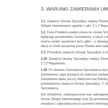
3. WARUNKI ZAWIERANIA 
3.1.
Zawarcie Umowy Sprzedaży między Kliente
Sklepie Internetowym zgodnie z pkt. 2.1.2 Regu
3.2.
Cena Produktu uwidoczniona na stronie Skle
będącego przedmiotem Zamówienia, a także o kos
można ustalić wysokości tych opłat – o obowiąz
także w chwili wyrażenia przez Klienta woli zw
3.3.
Procedura zawarcia Umowy Sprzedaży w S
1.28.
Zawarcie Umowy Sprzedaży między Kliente
2.1.2 Regulaminu.
1.29.
Po złożeniu Zamówienia Sprzedawca niezwł
Zamówienia i jego przyjęcie do realizacji nast
Zamówienia adres poczty elektronicznej Klienta
potwierdzenie zawarcia Umowy Sprzedaży. Z ch
Sprzedawcą.
3.4.
Utrwalenie, zabezpieczenie oraz udostępnie
stronie Sklepu Internetowego oraz (2) przesłan
utrwalona i zabezpieczona w systemie informa