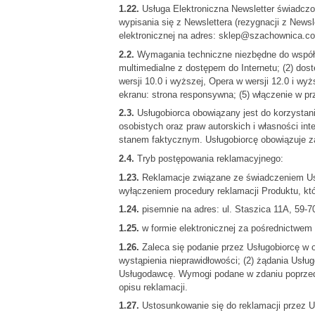
1.22.
Usługa Elektroniczna Newsletter świadczon
wypisania się z Newslettera (rezygnacji z New
elektronicznej na adres: sklep@szachownica.com
2.2.
Wymagania techniczne niezbędne do współpr
multimedialne z dostępem do Internetu; (2) dostę
wersji 10.0 i wyższej, Opera w wersji 12.0 i wy
ekranu: strona responsywna; (5) włączenie w pr
2.3.
Usługobiorca obowiązany jest do korzysta
osobistych oraz praw autorskich i własności i
stanem faktycznym. Usługobiorcę obowiązuje z
2.4.
Tryb postępowania reklamacyjnego:
1.23.
Reklamacje związane ze świadczeniem Usłu
wyłączeniem procedury reklamacji Produktu, kt
1.24.
pisemnie na adres: ul. Staszica 11A, 59-7
1.25.
w formie elektronicznej za pośrednictwem
1.26.
Zaleca się podanie przez Usługobiorcę w op
wystąpienia nieprawidłowości; (2) żądania Usług
Usługodawcę. Wymogi podane w zdaniu poprzedn
opisu reklamacji.
1.27.
Ustosunkowanie się do reklamacji przez Us