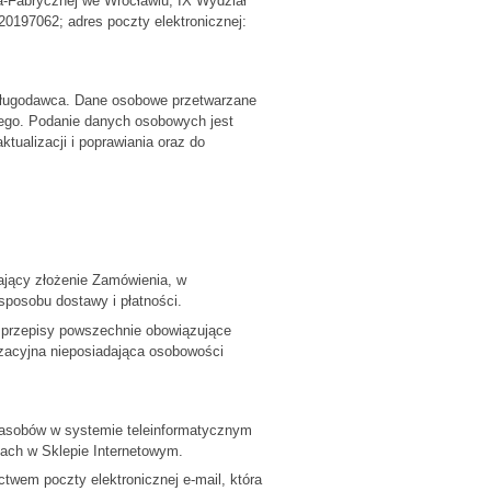
-Fabrycznej we Wrocławiu, IX Wydział
0197062; adres poczty elektronicznej:
Usługodawca. Dane osobowe przetwarzane
wego. Podanie danych osobowych jest
ualizacji i poprawiania oraz do
jący złożenie Zamówienia, w
posobu dostawy i płatności.
 przepisy powszechnie obowiązujące
izacyjna nieposiadająca osobowości
zasobów w systemie teleinformatycznym
ach w Sklepie Internetowym.
wem poczty elektronicznej e-mail, która