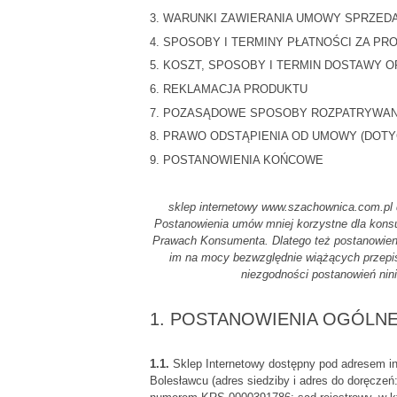
3. WARUNKI ZAWIERANIA UMOWY SPRZED
4. SPOSOBY I TERMINY PŁATNOŚCI ZA PR
5. KOSZT, SPOSOBY I TERMIN DOSTAWY 
6. REKLAMACJA PRODUKTU
7. POZASĄDOWE SPOSOBY ROZPATRYWANI
8. PRAWO ODSTĄPIENIA OD UMOWY (DOTY
9. POSTANOWIENIA KOŃCOWE
sklep internetowy www.szachownica.com.pl
Postanowienia umów mniej korzystne dla kons
Prawach Konsumenta. Dlatego też postanowieni
im na mocy bezwzględnie wiążących przepi
niezgodności postanowień nin
1. POSTANOWIENIA OGÓLN
1.1.
Sklep Internetowy dostępny pod adresem 
Bolesławcu (adres siedziby i adres do doręczeń