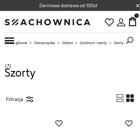
×
Darmowa dostawa od 100zł
0
Strona główna
>
Dziewczynka
>
Odzież
>
Spódnice i szorty
>
Szorty
(7)
Szorty
Filtracja