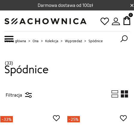
×
Darmowa dostawa od 100zł
0
Strona główna
>
Ona
>
Kolekcja
>
Wyprzedaż
>
Spódnice
(33)
Spódnice
Filtracja
-33%
-25%