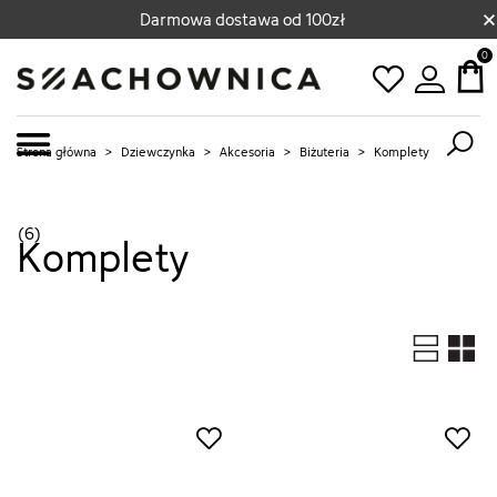
×
Darmowa dostawa od 100zł
0
Strona główna
>
Dziewczynka
>
Akcesoria
>
Biżuteria
>
Komplety
(6)
Komplety