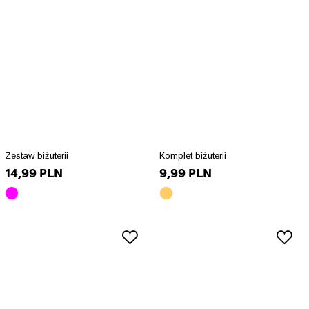
Zestaw biżuterii
Komplet biżuterii
14,99 PLN
9,99 PLN
różowy
złoty
array(10)
array(10)
{
{
["id_product_attribute"]=>
["id_product_attribute"]=>
int(91015)
int(79635)
["texture"]=>
["texture"]=>
string(0)
string(0)
""
""
["id_product"]=>
["id_product"]=>