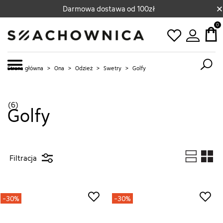
×
Darmowa dostawa od 100zł
0
Strona główna
>
Ona
>
Odzież
>
Swetry
>
Golfy
(6)
Golfy
Filtracja
-30%
-30%