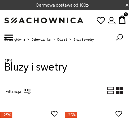
×
Darmowa dostawa od 100zł
0
Strona główna
>
Dziewczynka
>
Odzież
>
Bluzy i swetry
(19)
Bluzy i swetry
Filtracja
-25%
-25%