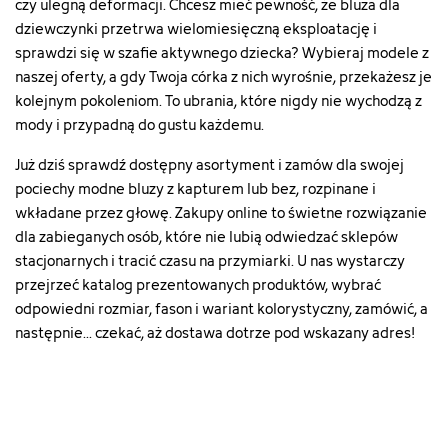
czy ulegną deformacji. Chcesz mieć pewność, że bluza dla
dziewczynki przetrwa wielomiesięczną eksploatację i
sprawdzi się w szafie aktywnego dziecka? Wybieraj modele z
naszej oferty, a gdy Twoja córka z nich wyrośnie, przekażesz je
kolejnym pokoleniom. To ubrania, które nigdy nie wychodzą z
mody i przypadną do gustu każdemu.
Już dziś sprawdź dostępny asortyment i zamów dla swojej
pociechy modne bluzy z kapturem lub bez, rozpinane i
wkładane przez głowę. Zakupy online to świetne rozwiązanie
dla zabieganych osób, które nie lubią odwiedzać sklepów
stacjonarnych i tracić czasu na przymiarki. U nas wystarczy
przejrzeć katalog prezentowanych produktów, wybrać
odpowiedni rozmiar, fason i wariant kolorystyczny, zamówić, a
następnie... czekać, aż dostawa dotrze pod wskazany adres!