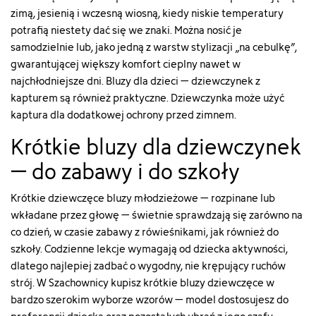
string(7)
string(7)
string(7)
string(7)
"color"
"#000000"
"#9966FF"
"#FFB38A"
zimą, jesienią i wczesną wiosną, kiedy niskie temperatury
"#000000"
"#669919"
"#9966FF"
"#FFB38A"
["html_color_code"]=>
}
}
}
potrafią niestety dać się we znaki. Można nosić je
}
}
}
}
string(7)
samodzielnie lub, jako jedną z warstw stylizacji „na cebulkę”,
"#eec3ff"
gwarantującej większy komfort cieplny nawet w
}
najchłodniejsze dni. Bluzy dla dzieci – dziewczynek z
kapturem są również praktyczne. Dziewczynka może użyć
kaptura dla dodatkowej ochrony przed zimnem.
Krótkie bluzy dla dziewczynek
– do zabawy i do szkoły
Krótkie dziewczęce bluzy młodzieżowe – rozpinane lub
wkładane przez głowę – świetnie sprawdzają się zarówno na
co dzień, w czasie zabawy z rówieśnikami, jak również do
szkoły. Codzienne lekcje wymagają od dziecka aktywności,
dlatego najlepiej zadbać o wygodny, nie krępujący ruchów
strój. W Szachownicy kupisz krótkie bluzy dziewczęce w
bardzo szerokim wyborze wzorów – model dostosujesz do