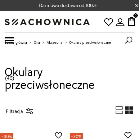
×
Darmowa dostawa od 100zł
0
Strona główna
>
Ona
>
Akcesoria
>
Okulary przeciwsłoneczne
Okulary
(46)
przeciwsłoneczne
Filtracja
-30%
-30%