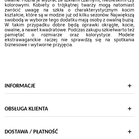
["html_color_code"]=>
["html_color_code"]=>
kolorowymi. Kobiety o trójkątnej twarzy mogą natomiast
zwrócić uwagę na szkła o charakterystycznym kocim
string(7)
string(7)
kształcie, które są w modzie już od kilku sezonów. Największą
"#57320F"
"#57320F"
swobodą w wyborze tego dodatku mają osoby z owalną buzią.
}
}
W takim przypadku dobre będą oprawki okrągłe, kocie,
owalne, a nawet kwadratowe. Podczas zakupu szkieł
warto też
pamiętać o rozmiarze oraz kolorystyce. Modele
ekstrawaganckie raczej nie sprawdzą się na spotkania
biznesowe i wytworne przyjęcia.
INFORMACJE
OBSŁUGA KLIENTA
DOSTAWA / PŁATNOŚĆ