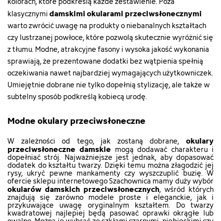
["id_attribute"]=>
["id_attribute"]=>
kolorach, które podkreślą każde zestawienie. Poza
["type"]=>
["type"]=>
["type"]=>
string(2)
string(2)
string(5)
string(5)
string(5)
damskimi okularami przeciwsłonecznymi
klasycznymi
"15"
"15"
"color"
"color"
"color"
warto zwrócić uwagę na produkty o niebanalnych kształtach
["qty"]=>
["qty"]=>
["html_color_code"]=>
["html_color_code"]=>
["html_color_code"]=>
czy lustrzanej powłoce, które pozwolą skutecznie wyróżnić się
int(3)
int(15)
string(7)
string(7)
string(7)
z tłumu. Modne, atrakcyjne fasony i wysoka jakość wykonania
["add_to_cart_url"]=>
["add_to_cart_url"]=>
"#57320F"
"#000000"
"#57320F"
string(122)
string(122)
sprawiają, że prezentowane dodatki bez wątpienia spełnią
}
}
}
"https://szachownica.com.pl/koszyk?
"https://szachownica.com.pl/ko
oczekiwania nawet najbardziej wymagających użytkowniczek.
add=1&id_product=15595&id_product_attribute=68993&token
add=1&id_product=15594&id_
Umiejętnie dobrane nie tylko dopełnią stylizację, ale także w
["url"]=>
["url"]=>
subtelny sposób podkreślą kobiecą urodę.
string(121)
string(121)
"https://szachownica.com.pl/okulary-
"https://szachownica.com.pl/ok
Modne okulary przeciwsłoneczne
przeciwsloneczne/15595-
przeciwsloneczne/15594-
68993-
68992-
okulary-
okulary-
okulary
W zależności od tego, jak zostaną dobrane,
przeciwsłoneczne damskie
przeciwsloneczne-
przeciwsloneczne-
mogą dodawać charakteru i
dopełniać strój. Najważniejsze jest jednak, aby dopasować
460lkwsz-
460lkwsz-
dodatek do kształtu twarzy. Dzięki temu można złagodzić jej
7336a#/15-
7340a#/15-
rysy, ukryć pewne mankamenty czy wyszczuplić buzię. W
kolor-
kolor-
ofercie sklepu internetowego Szachownica mamy duży wybór
okularów damskich przeciwsłonecznych
brazowy"
brazowy"
, wśród których
znajdują się zarówno modele proste i eleganckie, jak i
["type"]=>
["type"]=>
przykuwające uwagę oryginalnym kształtem. Do twarzy
string(5)
string(5)
kwadratowej najlepiej będą pasować oprawki okrągłe lub
"color"
"color"
owalne. Można je wybrać ze szkłami czarnymi, niebieskimi czy