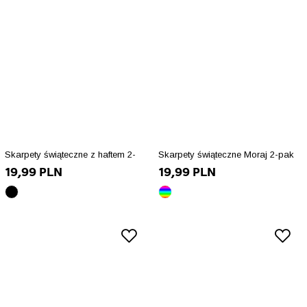
Skarpety świąteczne z haftem 2-
Skarpety świąteczne Moraj 2-pak
19,99 PLN
19,99 PLN
pak 39/42
czarny
wielokolorowy
array(10)
array(10)
{
{
["id_product_attribute"]=>
["id_product_attribute"]=>
int(86461)
int(86459)
["texture"]=>
["texture"]=>
string(0)
string(15)
""
"/img/co/182.jpg"
["id_product"]=>
["id_product"]=>