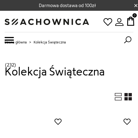
×
Darmowa dostawa od 100zł
0
Strona główna
>
Kolekcja Świąteczna
(232)
Kolekcja Świąteczna