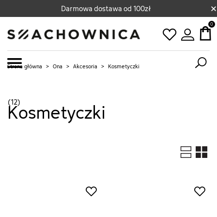
×
Darmowa dostawa od 100zł
0
Strona główna
>
Ona
>
Akcesoria
>
Kosmetyczki
(12)
Kosmetyczki