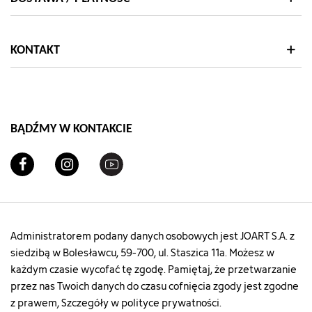
"5"
"8"
string(7)
string(7)
["qty"]=>
["qty"]=>
"#3333E6"
"#F2DFBB"
int(13)
int(14)
}
}
["add_to_cart_url"]=>
["add_to_cart_url"]=>
KONTAKT
string(122)
string(122)
"https://szachownica.com.pl/koszyk?
"https://szachownica.com.pl/ko
add=1&id_product=21940&id_product_attribute=88436&token
add=1&id_product=21939&id_
["url"]=>
["url"]=>
string(94)
string(94)
"https://szachownica.com.pl/kosmetyczki/21940-
"https://szachownica.com.pl/k
BĄDŹMY W KONTAKCIE
88436-
88430-
kosmetyczka-
kosmetyczka-
999wkwsz-
999wkwsz-
10631c#/5-
10631b#/8-
kolor-
kolor-
czarny"
rozowy"
["type"]=>
["type"]=>
Administratorem podany danych osobowych jest JOART S.A. z
string(5)
string(5)
"color"
"color"
siedzibą w Bolesławcu, 59-700, ul. Staszica 11a. Możesz w
["html_color_code"]=>
["html_color_code"]=>
każdym czasie wycofać tę zgodę. Pamiętaj, że przetwarzanie
string(7)
string(7)
przez nas Twoich danych do czasu cofnięcia zgody jest zgodne
"#000000"
"#FF00FF"
z prawem, Szczegóły w polityce prywatności.
}
}