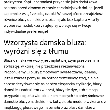
praktyczna. Kaptur natomiast przyda się jako dodatkowa
["html_color_code"]=>
["html_color_code"]=>
ochrona przed zimnem w czasie chłodniejszych dni, np. jeżeli
string(7)
string(7)
"#FF00FF"
"#FFFFFF"
zapomnisz wziąć ze sobą czapki. W naszej ofercie znajdziesz
}
}
również bluzy damskie z napisami, ale bez kaptura – to Ty
wybierasz model, który najlepiej wpisuje się w Twoje
indywidualne preferencje!
Wzorzysta damska bluza:
wyróżni się z tłumu
Bluza damska we wzory jest najłatwiejszym przepisem na
stylizację, w której nie przejdziesz niezauważona.
Proponujemy Ci bluzy z motywem świątecznym, idealne,
jeżeli szukasz pomysłu na bożonarodzeniowy strój, ale nie
chcesz decydować się na bardzo elegancką stylizację, bluzy
damskie z nadrukiem zwierząt, bluzy tie dye, które mogą
przypaść do gustu wielbicielkom mocnych kolorów, śmieszne
damskie bluzy z nadrukiem w koty, ciepłe modele wykonane z
miękkiego, pluszowego materiału oraz bluzy damskie z