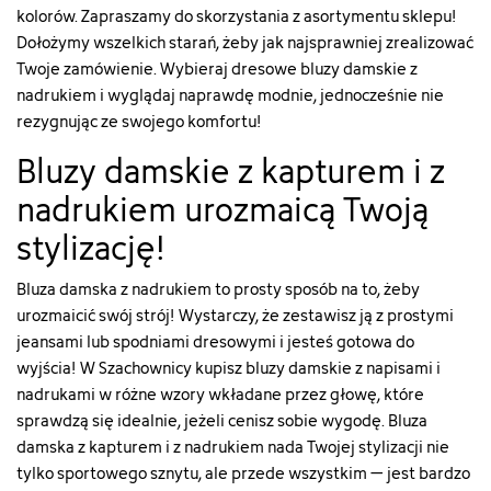
"8"
"19"
["type"]=>
["type"]=>
kolorów. Zapraszamy do skorzystania z asortymentu sklepu!
["qty"]=>
["qty"]=>
string(5)
string(5)
Dołożymy wszelkich starań, żeby jak najsprawniej zrealizować
int(18)
int(7)
"color"
"color"
["add_to_cart_url"]=>
["add_to_cart_url"]=>
Twoje zamówienie. Wybieraj dresowe bluzy damskie z
["html_color_code"]=>
["html_color_code"]=>
string(122)
string(122)
string(7)
string(7)
nadrukiem i wyglądaj naprawdę modnie, jednocześnie nie
"https://szachownica.com.pl/koszyk?
"https://szachownica.com.pl/ko
"#F2DFBB"
"#AAAAAA"
rezygnując ze swojego komfortu!
add=1&id_product=22101&id_product_attribute=88941&token
add=1&id_product=20127&id_
}
}
["url"]=>
["url"]=>
Bluzy damskie z kapturem i z
string(108)
string(109)
nadrukiem urozmaicą Twoją
"https://szachownica.com.pl/bluzy-
"https://szachownica.com.pl/bl
damskie/22101-
damskie/20127-
stylizację!
88941-
83506-
bluza-
bluza-
damska-
damska-
Bluza damska z nadrukiem to prosty sposób na to, żeby
091wkw26tf-
091jkw25tf-
urozmaicić swój strój! Wystarczy, że zestawisz ją z prostymi
5a#/8-
13a#/19-
jeansami lub spodniami dresowymi i jesteś gotowa do
kolor-
kolor-
wyjścia! W Szachownicy kupisz bluzy damskie z napisami i
rozowy/28-
bialy/28-
nadrukami w różne wzory wkładane przez głowę, które
rozmiar-
rozmiar-
s"
s"
sprawdzą się idealnie, jeżeli cenisz sobie wygodę. Bluza
["type"]=>
["type"]=>
damska z kapturem i z nadrukiem nada Twojej stylizacji nie
string(5)
string(5)
tylko sportowego sznytu, ale przede wszystkim – jest bardzo
"color"
"color"