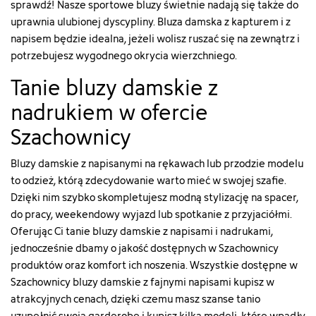
sprawdź! Nasze sportowe bluzy świetnie nadają się także do
uprawnia ulubionej dyscypliny.
Bluza damska z kapturem
i z
napisem będzie idealna, jeżeli wolisz ruszać się na zewnątrz i
potrzebujesz wygodnego okrycia wierzchniego.
Tanie bluzy damskie z
nadrukiem w ofercie
Szachownicy
Bluzy damskie z napisanymi na rękawach lub przodzie modelu
to odzież, którą zdecydowanie warto mieć w swojej szafie.
Dzięki nim szybko skompletujesz modną stylizację na spacer,
do pracy, weekendowy wyjazd lub spotkanie z przyjaciółmi.
Oferując Ci tanie bluzy damskie z napisami i nadrukami,
jednocześnie dbamy o jakość dostępnych w Szachownicy
produktów oraz komfort ich noszenia. Wszystkie dostępne w
Szachownicy bluzy damskie z fajnymi napisami kupisz w
atrakcyjnych cenach, dzięki czemu masz szanse tanio
uzupełnić swoją garderobę i kupisz kilka modeli, które wpadły