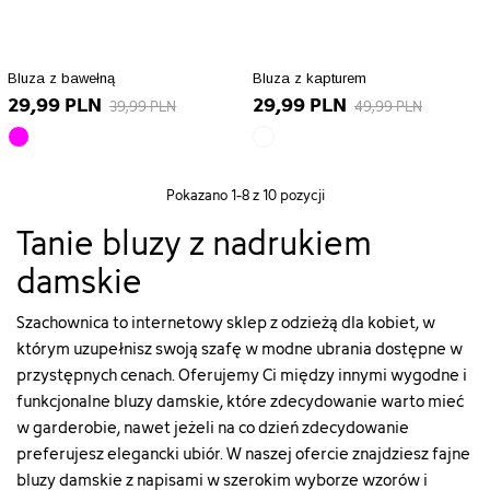
["id_attribute"]=>
["id_attribute"]=>
kolor-
kolor-
string(2)
string(2)
bialy"
brudny_roz/130-
"13"
"14"
["type"]=>
rozmiar-
["qty"]=>
["qty"]=>
Bluza z bawełną
Bluza z kapturem
string(5)
xs"
29,99 PLN
29,99 PLN
int(34)
int(25)
"color"
["type"]=>
39,99 PLN
49,99 PLN
["add_to_cart_url"]=>
["add_to_cart_url"]=>
["html_color_code"]=>
string(5)
różowy
biały
string(122)
string(122)
string(7)
"color"
array(10)
array(10)
"https://szachownica.com.pl/koszyk?
"https://szachownica.com.pl/ko
"#FFFFFF"
["html_color_code"]=>
{
{
add=1&id_product=23062&id_product_attribute=92105&token
add=1&id_product=22119&id_p
}
string(7)
Pokazano
1
-8 z 10 pozycji
["id_product_attribute"]=>
["id_product_attribute"]=>
["url"]=>
["url"]=>
"#C972A2"
int(88941)
int(83506)
Tanie bluzy z nadrukiem
string(112)
string(108)
}
["texture"]=>
["texture"]=>
"https://szachownica.com.pl/bluzy-
"https://szachownica.com.pl/bl
damskie
string(0)
string(0)
damskie/23062-
damskie/22119-
""
""
92105-
89051-
["id_product"]=>
["id_product"]=>
bluza-
bluza-
Szachownica to internetowy sklep z odzieżą dla kobiet, w
string(5)
string(5)
damska-
damska-
którym uzupełnisz swoją szafę w modne ubrania dostępne w
"22101"
"20127"
091jkw26erk-
091wkw26tf-
przystępnych cenach. Oferujemy Ci między innymi wygodne i
["name"]=>
["name"]=>
28#/13-
5b#/14-
funkcjonalne
bluzy damskie
, które zdecydowanie warto mieć
string(8)
string(6)
kolor-
kolor-
"różowy"
"biały"
w garderobie, nawet jeżeli na co dzień zdecydowanie
bezowy/130-
szary/28-
["id_attribute"]=>
["id_attribute"]=>
rozmiar-
rozmiar-
preferujesz elegancki ubiór. W naszej ofercie znajdziesz fajne
string(1)
string(2)
xs"
s"
bluzy damskie z napisami w szerokim wyborze wzorów i