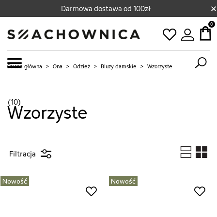
×
Darmowa dostawa od 100zł
0
Strona główna
>
Ona
>
Odzież
>
Bluzy damskie
>
Wzorzyste
(10)
Wzorzyste
Filtracja
Nowość
Nowość