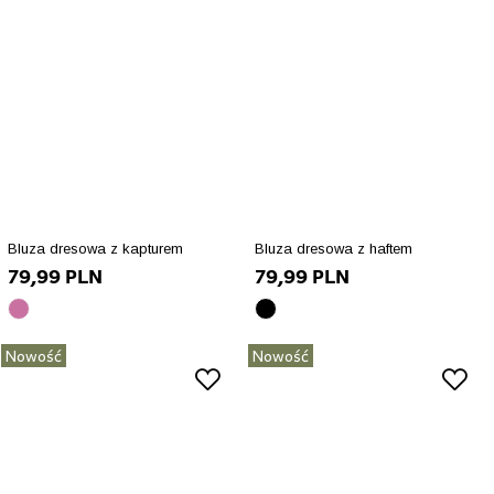
Bluza dresowa z kapturem
Bluza dresowa z haftem
79,99 PLN
79,99 PLN
brudny
czarny
róż
array(10)
Nowość
Nowość
array(10)
{
{
["id_product_attribute"]=>
["id_product_attribute"]=>
int(92366)
int(92223)
["texture"]=>
["texture"]=>
string(0)
string(0)
""
""
["id_product"]=>