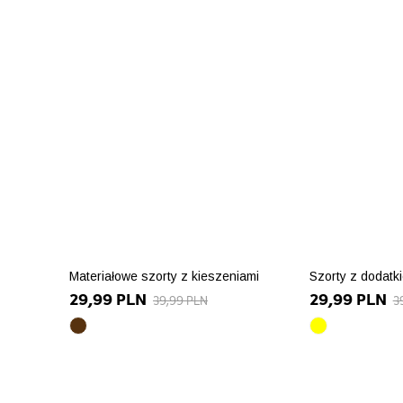
Materiałowe szorty z kieszeniami
Szorty z dodatk
29,99 PLN
29,99 PLN
39,99 PLN
3
brązowy
żółty
array(10)
array(10)
{
{
["id_product_attribute"]=>
["id_product_
>
int(90065)
int(90071)