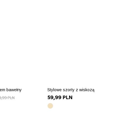
iem bawełny
Stylowe szorty z wiskozą
59,99 PLN
9,99 PLN
beżowy
array(10)
{
attribute"]=>
["id_product_attribute"]=>
int(90423)