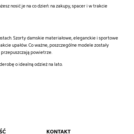
90203-
z nosić je na co dzień: na zakupy, spacer i w trakcie
szorty-
damskie-
112lkw26jsnc-
11c#/5-
kolor-
stach. Szorty damskie materiałowe, eleganckie i sportowe
czarny/28-
 trakcie upałów. Co ważne, poszczególne modele zostały
rozmiar-
 przepuszczają powietrze.
s"
["type"]=>
erobę o idealną odzież na lato.
string(5)
"color"
code"]=>
["html_color_code"]=>
string(7)
"#000000"
}
ŚĆ
KONTAKT