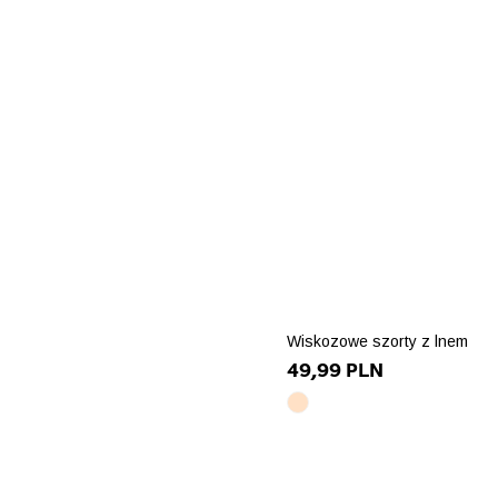
Wiskozowe szorty z lnem
49,99 PLN
jasny
beż
array(10)
{
["id_product_attribute"]=