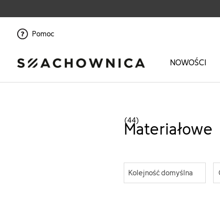
Pomoc
NOWOŚCI
Strona główna
>
Ona
>
Odzież
>
Szorty
>
Materiałowe
(44)
Materiałowe
Kolejność domyślna