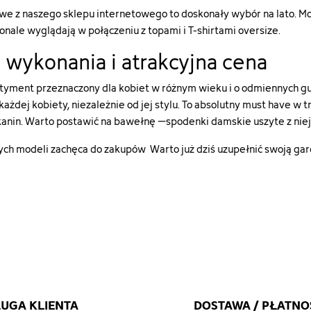
90315-
90305-
 z naszego sklepu internetowego to doskonały wybór na lato. Możes
szorty-
szorty-
ale wyglądają w połączeniu z topami i T-shirtami oversize.
damskie-
damskie-
112lkw26ps-
112lkw26ps-
 wykonania i atrakcyjna cena
5b#/5-
6c#/28-
kolor-
rozmiar-
tyment przeznaczony dla kobiet w różnym wieku i o odmiennych gu
czarny/28-
s/43-
 każdej kobiety, niezależnie od jej stylu. To absolutny must have w
rozmiar-
kolor-
nin. Warto postawić na bawełnę ‒ spodenki damskie uszyte z niej
s"
grafitowy"
["type"]=>
["type"]=>
ch modeli zachęca do zakupów Warto już dziś uzupełnić swoją gard
string(5)
string(5)
"color"
"color"
["html_color_code"]=>
["html_color_
string(7)
string(7)
"#000000"
"#3D3D3D"
}
}
UGA KLIENTA
DOSTAWA / PŁATNO