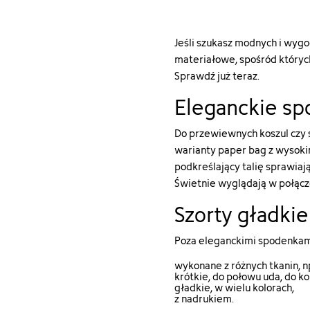
["id_product_attribute"]=
"https://szachownica.com.p
int(90347)
90112-
["texture"]=>
szorty-
Jeśli szukasz modnych i wyg
string(0)
damskie-
""
materiałowe, spośród któryc
112lkw26ef-
["id_product"]=>
3#/28-
Sprawdź już teraz.
string(5)
rozmiar-
Eleganckie sp
"22534"
s/360-
["name"]=>
kolor-
string(8)
jasny_bez"
Do przewiewnych koszul czy 
"brązowy"
["type"]=>
warianty paper bag z wysokim
["id_attribute"]=>
string(5)
podkreślający talię sprawiają
string(2)
"color"
"15"
Świetnie wyglądają w połącze
["html_color_code"]=>
["qty"]=>
string(7)
Szorty gładkie
int(9)
"#ffe1c6"
["add_to_cart_url"]=>
}
string(122)
Poza eleganckimi spodenkami,
"https://szachownica.com.p
wykonane z różnych tkanin, n
add=1&id_product=22534&
krótkie, do połowu uda, do kol
["url"]=>
gładkie, w wielu kolorach,
string(106)
z nadrukiem.
"https://szachownica.com.p