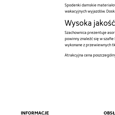
90347-
Spodenki damskie materiałowe
szorty-
wakacyjnych wyjazdów. Doskon
damskie-
112lkw26xyf-
Wysoka jakość
1a#/15-
kolor-
Szachownica prezentuje asor
brazowy/28-
powinny znaleźć się w szafie
rozmiar-
wykonane z przewiewnych tka
s"
["type"]=>
Atrakcyjna cena poszczególny
string(5)
"color"
["html_color_code"]=>
string(7)
"#57320F"
}
INFORMACJE
OBSŁ