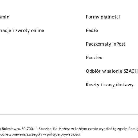
amin
Formy płatności
acje i zwroty online
FedEx
Paczkomaty InPost
Pocztex
Odbiór w salonie SZA
Koszty i czasy dostawy
Bolesławcu, 59-700, ul. Staszica 11a. Możesz w każdym czasie wycofać tę zgodę. Pamięt
godne z prawem, Szczegóły w polityce prywatności.