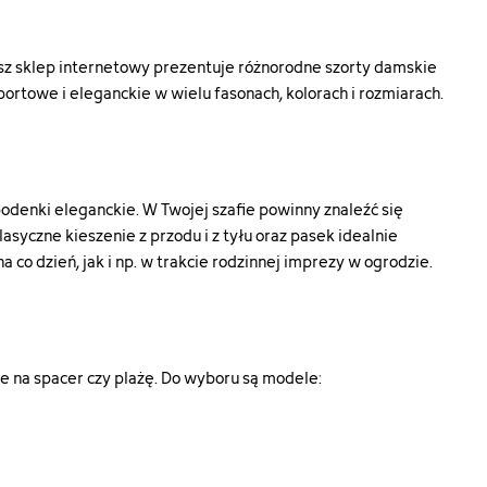
attribute"]=>
["id_product_attribute"]=>
szorty-
int(90203)
damskie-
["texture"]=>
112lkw26xyf-
asz sklep internetowy prezentuje różnorodne szorty damskie
string(0)
1b#/13-
""
towe i eleganckie w wielu fasonach, kolorach i rozmiarach.
kolor-
]=>
["id_product"]=>
bezowy/28-
string(5)
rozmiar-
"22468"
s"
["name"]=>
["type"]=>
string(6)
string(5)
denki eleganckie. W Twojej szafie powinny znaleźć się
"czarny"
"color"
yczne kieszenie z przodu i z tyłu oraz pasek idealnie
"]=>
["id_attribute"]=>
code"]=>
["html_color_code"]=>
 co dzień, jak i np. w trakcie rodzinnej imprezy w ogrodzie.
string(1)
string(7)
"5"
"#F2DFBB"
["qty"]=>
}
int(4)
_url"]=>
["add_to_cart_url"]=>
string(122)
e na spacer czy plażę. Do wyboru są modele:
ownica.com.pl/koszyk?
"https://szachownica.com.pl/koszyk?
7155a2d6c"
315&token=aab4f4de800eac73ae345757155a2d6c"
duct=22480&id_product_attribute=90305&token=aab4f4de800e
add=1&id_product=22468&id_product_a
["url"]=>
string(106)
ownica.com.pl/szorty/22480-
"https://szachownica.com.pl/szorty/2246