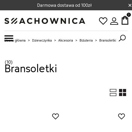
×
Darmowa dostawa od 100zł
0
Strona główna
>
Dziewczynka
>
Akcesoria
>
Biżuteria
>
Bransoletki
(10)
Bransoletki