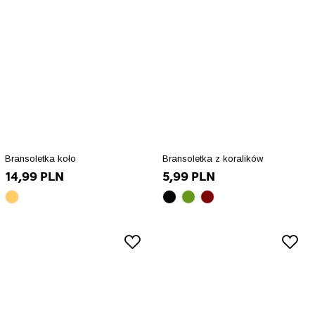
Bransoletka koło
Bransoletka z koralików
14,99 PLN
5,99 PLN
złoty
czarny
zielony
bordowy
array(10)
array(10)
array(10)
array(10)
{
{
{
{
["id_product_attribute"]=>
["id_product_attribute"]=>
["id_product_attribute"]=
["id_product_attribut
int(84678)
int(84641)
int(84640)
int(84642)
["texture"]=>
["texture"]=>
["texture"]=>
["texture"]=>
string(0)
string(0)
string(0)
string(0)
""
""
""
""
["id_product"]=>
["id_product"]=>
["id_product"]=>
["id_product"]=>