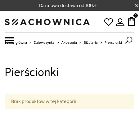
×
Darmowa dostawa od 100zł
0
Strona główna
>
Dziewczynka
>
Akcesoria
>
Biżuteria
>
Pierścionki
Pierścionki
Brak produktów w tej kategorii.