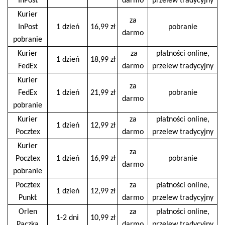
InPost
darmo
przelew tradycyjny
Kurier
za
InPost
1 dzień
16,99 zł
pobranie
darmo
pobranie
Kurier
za
płatności online,
1 dzień
18,99 zł
FedEx
darmo
przelew tradycyjny
Kurier
za
FedEx
1 dzień
21,99 zł
pobranie
darmo
pobranie
Kurier
za
płatności online,
1 dzień
12,99 zł
Pocztex
darmo
przelew tradycyjny
Kurier
za
Pocztex
1 dzień
16,99 zł
pobranie
darmo
pobranie
Pocztex
za
płatności online,
1 dzień
12,99 zł
Punkt
darmo
przelew tradycyjny
Orlen
za
płatności online,
1-2 dni
10,99 zł
Paczka
darmo
przelew tradycyjny