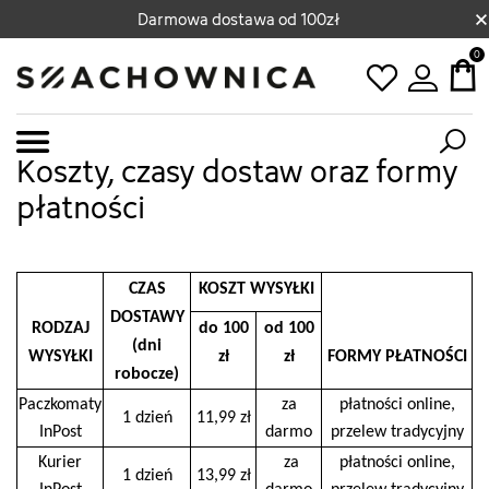
×
Darmowa dostawa od 100zł
0
Koszty, czasy dostaw oraz formy
płatności
CZAS
KOSZT WYSYŁKI
DOSTAWY
RODZAJ
do 100
od 100
(dni
WYSYŁKI
zł
zł
FORMY PŁATNOŚCI
robocze)
Paczkomaty
za
płatności online,
1 dzień
11,99 zł
InPost
darmo
przelew tradycyjny
Kurier
za
płatności online,
1 dzień
13,99 zł