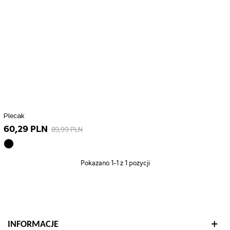
Plecak
60,29 PLN
89,99 PLN
czarny
array(10)
Pokazano
1
-1 z 1 pozycji
{
["id_product_attribute"]=>
int(85198)
["texture"]=>
string(0)
""
INFORMACJE
["id_product"]=>