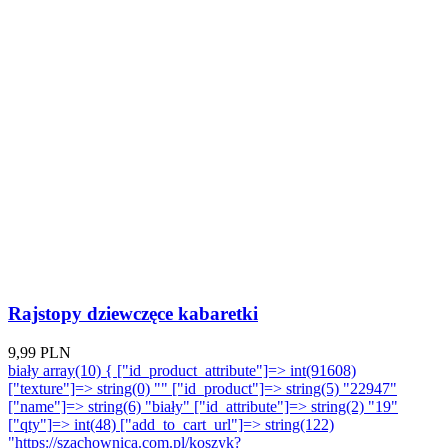
Rajstopy dziewczęce kabaretki
9,99 PLN
biały array(10) { ["id_product_attribute"]=> int(91608)
["texture"]=> string(0) "" ["id_product"]=> string(5) "22947"
["name"]=> string(6) "biały" ["id_attribute"]=> string(2) "19"
["qty"]=> int(48) ["add_to_cart_url"]=> string(122)
"https://szachownica.com.pl/koszyk?