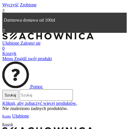
Wyczyść
Zrobione
×
Darmowa dostawa od 100zł
×
Ulubione
Zaloguj się
0
Koszyk
Menu
Znajdź swój produkt
Pomoc
Szukaj
Kliknij, aby zobaczyć więcej produktów.
Nie znaleziono żadnych produktów.
Ulubione
Konto
Koszyk