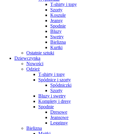
T-shirty i topy
Szorty
Koszule
Jeansy
Spodnie
Bluzy
Swetry
Bielizna
Kurtki
Ostatnie sztuki
Dziewczynka
Nowości
Odzież
T-shirty i topy
Spódnice i szorty
Spódniczki
Szorty
Bluzy i swetry
Komplety i dresy
Spodnie
Dresowe
Jeansowe
Legginsy
Bielizna
Majtki