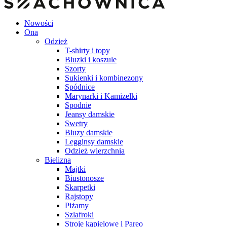
Nowości
Ona
Odzież
T-shirty i topy
Bluzki i koszule
Szorty
Sukienki i kombinezony
Spódnice
Marynarki i Kamizelki
Spodnie
Jeansy damskie
Swetry
Bluzy damskie
Legginsy damskie
Odzież wierzchnia
Bielizna
Majtki
Biustonosze
Skarpetki
Rajstopy
Piżamy
Szlafroki
Stroje kąpielowe i Pareo