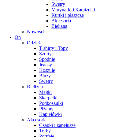
Swetry
Marynarki i Kamizelki
Kurtki i płaszcze
Akcesoria
Bielizna
Nowości
On
Odzież
T-shirty i Topy
Szorty
Spodnie
Jeansy
Koszule
Bluzy
Swetry
Bielizna
Majtki
Skarpetki
Podkoszulki
Piżamy
Kąpielówki
Akcesoria
Czapki i kapelusze
Torby
Portfele