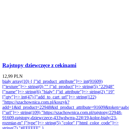
Rajstopy dziewczęce z cekinami
12,99 PLN
biały array(10) { ["id_product_attribute"]=> int(91609)
["texture"]=> string(0) "" ["id_product"]=> string(5) "22948"
["name"]=> string(6) "biały" ["id_attribute"]=> string(2) "19"
["qty"]=> int(47) ["add_to_cart_url"]=> string(122)
"https://szachownica.com.pl/koszyk?
add=1&id_product=22948&id_product_attribute=91609&token=aab
["url"]=> string(109) "https://szachownica.com.pl/rajstopy/22948-
91609-rajstopy-dziewczece-433wdwrra-22#/19-kolor-bialy/23-
rozmiar-m" ["type"]=> string(5) "color" ["html_color_code"]=>
string(7) "#FFFFFF" }