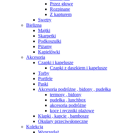
Przez głowę
Rozpinane
Z kapturem
Swetry
Bielizna
Majtki
Skarpetki
Podkoszulki
Piżamy
Kąpielówki
Akcesoria
Czapki i kapelusze
Czapki z daszkiem i kapelusze
Torby
Portfele
Paski
Akcesoria podróżne , bidony , pudełka
termosy , bidony
pudełka , lunchbox
akcesoria podróżne
koce i ręczniki plażowe
Klapki , kapcie , bambosze
Okulary przeciwsłoneczne
Kolekcja
Wyprzedaż