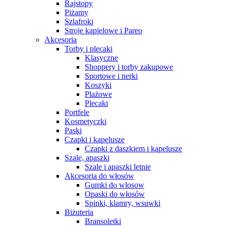
Rajstopy
Piżamy
Szlafroki
Stroje kąpielowe i Pareo
Akcesoria
Torby i plecaki
Klasyczne
Shoppery i torby zakupowe
Sportowe i nerki
Koszyki
Plażowe
Plecaki
Portfele
Kosmetyczki
Paski
Czapki i kapelusze
Czapki z daszkiem i kapelusze
Szale, apaszki
Szale i apaszki letnie
Akcesoria do włosów
Gumki do wlosow
Opaski do włosów
Spinki, klamry, wsuwki
Biżuteria
Bransoletki