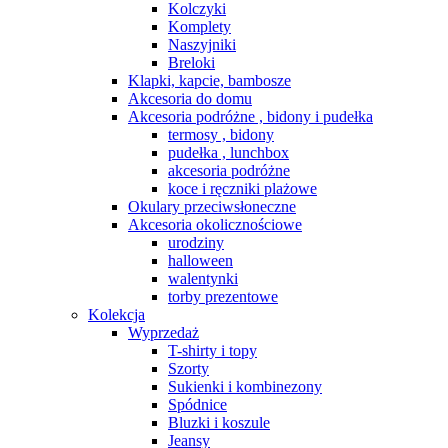
Kolczyki
Komplety
Naszyjniki
Breloki
Klapki, kapcie, bambosze
Akcesoria do domu
Akcesoria podróżne , bidony i pudełka
termosy , bidony
pudełka , lunchbox
akcesoria podróżne
koce i ręczniki plażowe
Okulary przeciwsłoneczne
Akcesoria okolicznościowe
urodziny
halloween
walentynki
torby prezentowe
Kolekcja
Wyprzedaż
T-shirty i topy
Szorty
Sukienki i kombinezony
Spódnice
Bluzki i koszule
Jeansy