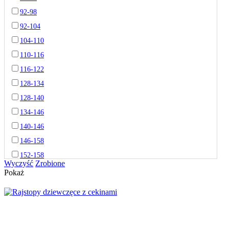
92-98
92-104
104-110
110-116
116-122
128-134
128-140
134-146
140-146
146-158
152-158
Wyczyść
Zrobione
Pokaż