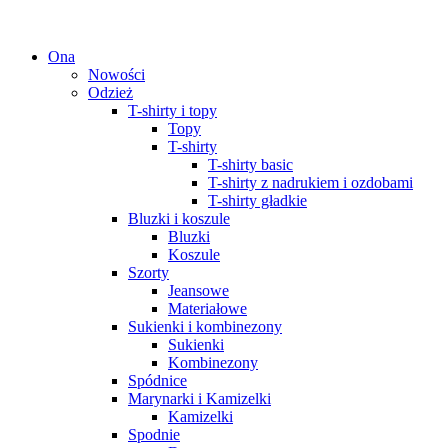
Ona
Nowości
Odzież
T-shirty i topy
Topy
T-shirty
T-shirty basic
T-shirty z nadrukiem i ozdobami
T-shirty gładkie
Bluzki i koszule
Bluzki
Koszule
Szorty
Jeansowe
Materiałowe
Sukienki i kombinezony
Sukienki
Kombinezony
Spódnice
Marynarki i Kamizelki
Kamizelki
Spodnie