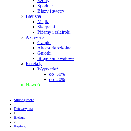
Szorty
Spodnie
Bluzy i swetry
Bielizna
Majtki
Skarpetki
Piżamy i szlafroki
Akcesoria
Czapki
Akcesoria szkolne
Gniotki
Stroje karnawałowe
Kolekcja
Wyprzedaż
do -50%
do -20%
Nowości
Strona główna
>
Dziewczynka
>
Bielizna
>
Rajstopy