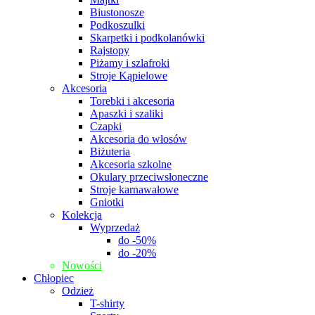
Biustonosze
Podkoszulki
Skarpetki i podkolanówki
Rajstopy
Piżamy i szlafroki
Stroje Kąpielowe
Akcesoria
Torebki i akcesoria
Apaszki i szaliki
Czapki
Akcesoria do włosów
Biżuteria
Akcesoria szkolne
Okulary przeciwsłoneczne
Stroje karnawałowe
Gniotki
Kolekcja
Wyprzedaż
do -50%
do -20%
Nowości
Chłopiec
Odzież
T-shirty