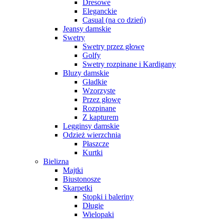
Dresowe
Eleganckie
Casual (na co dzień)
Jeansy damskie
Swetry
Swetry przez głowę
Golfy
Swetry rozpinane i Kardigany
Bluzy damskie
Gładkie
Wzorzyste
Przez głowę
Rozpinane
Z kapturem
Legginsy damskie
Odzież wierzchnia
Płaszcze
Kurtki
Bielizna
Majtki
Biustonosze
Skarpetki
Stopki i baleriny
Długie
Wielopaki