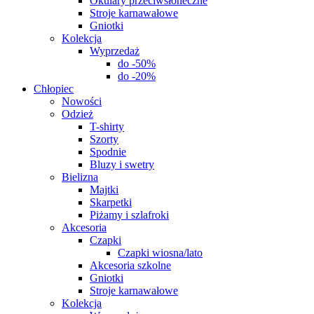
Okulary przeciwsłoneczne
Stroje karnawałowe
Gniotki
Kolekcja
Wyprzedaż
do -50%
do -20%
Chłopiec
Nowości
Odzież
T-shirty
Szorty
Spodnie
Bluzy i swetry
Bielizna
Majtki
Skarpetki
Piżamy i szlafroki
Akcesoria
Czapki
Czapki wiosna/lato
Akcesoria szkolne
Gniotki
Stroje karnawałowe
Kolekcja