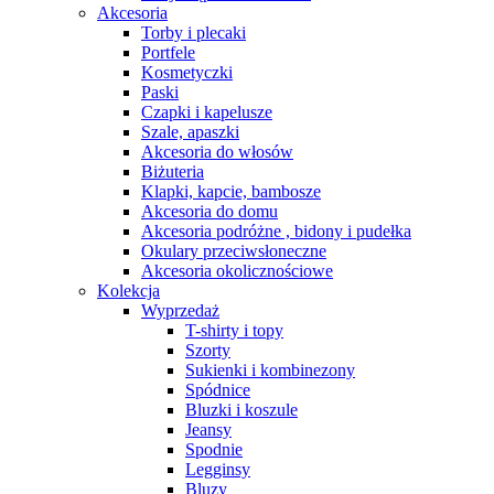
Akcesoria
Torby i plecaki
Portfele
Kosmetyczki
Paski
Czapki i kapelusze
Szale, apaszki
Akcesoria do włosów
Biżuteria
Klapki, kapcie, bambosze
Akcesoria do domu
Akcesoria podróżne , bidony i pudełka
Okulary przeciwsłoneczne
Akcesoria okolicznościowe
Kolekcja
Wyprzedaż
T-shirty i topy
Szorty
Sukienki i kombinezony
Spódnice
Bluzki i koszule
Jeansy
Spodnie
Legginsy
Bluzy