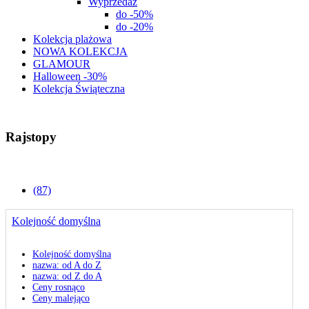
Wyprzedaż
do -50%
do -20%
Kolekcja plażowa
NOWA KOLEKCJA
GLAMOUR
Halloween -30%
Kolekcja Świąteczna
Rajstopy
(87)
Kolejność domyślna
Kolejność domyślna
nazwa: od A do Z
nazwa: od Z do A
Ceny rosnąco
Ceny malejąco