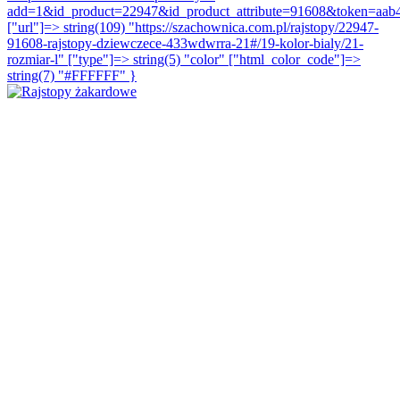
add=1&id_product=22947&id_product_attribute=91608&token=aab
["url"]=> string(109) "https://szachownica.com.pl/rajstopy/22947-
91608-rajstopy-dziewczece-433wdwrra-21#/19-kolor-bialy/21-
rozmiar-l" ["type"]=> string(5) "color" ["html_color_code"]=>
string(7) "#FFFFFF" }