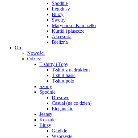
Spodnie
Legginsy
Bluzy
Swetry
Marynarki i Kamizelki
Kurtki i płaszcze
Akcesoria
Bielizna
On
Nowości
Odzież
T-shirty i Topy
T-shirt z nadrukiem
T-shirt basic
T-shirt polo
Szorty
Spodnie
Dresowe
Casual (na co dzień)
Eleganckie
Jeansy
Koszule
Bluzy
Gładkie
Wzorzyste