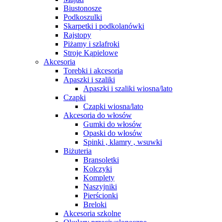
Biustonosze
Podkoszulki
Skarpetki i podkolanówki
Rajstopy
Piżamy i szlafroki
Stroje Kąpielowe
Akcesoria
Torebki i akcesoria
Apaszki i szaliki
Apaszki i szaliki wiosna/lato
Czapki
Czapki wiosna/lato
Akcesoria do włosów
Gumki do włosów
Opaski do włosów
Spinki , klamry , wsuwki
Biżuteria
Bransoletki
Kolczyki
Komplety
Naszyjniki
Pierścionki
Breloki
Akcesoria szkolne