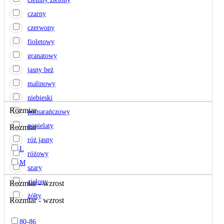
czarny
czerwony
fioletowy
granatowy
jasny beż
malinowy
niebieski
Rozmiar
pomarańczowy
popielaty
Rozmiar
róż jasny
L
różowy
M
szary
zielony
Rozmiar - wzrost
żółty
Rozmiar - wzrost
80-86