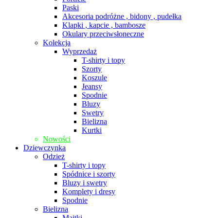
Paski
Akcesoria podróżne , bidony , pudełka
Klapki , kapcie , bambosze
Okulary przeciwsłoneczne
Kolekcja
Wyprzedaż
T-shirty i topy
Szorty
Koszule
Jeansy
Spodnie
Bluzy
Swetry
Bielizna
Kurtki
Nowości
Dziewczynka
Odzież
T-shirty i topy
Spódnice i szorty
Bluzy i swetry
Komplety i dresy
Spodnie
Bielizna
Majtki