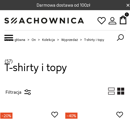
×
Darmowa dostawa od 100zł
0
Strona główna
>
On
>
Kolekcja
>
Wyprzedaż
>
T-shirty i topy
(57)
T-shirty i topy
Filtracja
-20%
-40%