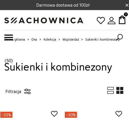
×
Darmowa dostawa od 100zł
0
Strona główna
>
Ona
>
Kolekcja
>
Wyprzedaż
>
Sukienki i kombinezony
(50)
Sukienki i kombinezony
Filtracja
-33%
-30%