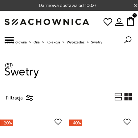
×
Darmowa dostawa od 100zł
0
Strona główna
>
Ona
>
Kolekcja
>
Wyprzedaż
>
Swetry
(51)
Swetry
Filtracja
-20%
-40%