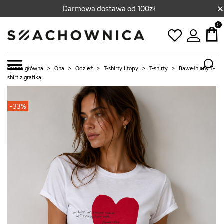
×
Darmowa dostawa od 100zł
0
Strona główna
>
Ona
>
Odzież
>
T-shirty i topy
>
T-shirty
>
Bawełniany T-
shirt z grafiką
-33%