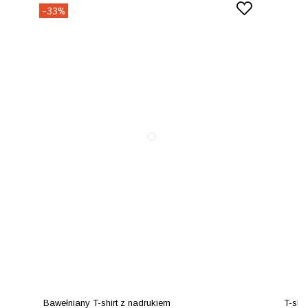
-33%
Bawełniany T-shirt z nadrukiem
T-shi