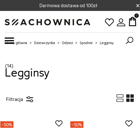
×
Darmowa dostawa od 100zł
0
Strona główna
>
Dziewczynka
>
Odzież
>
Spodnie
>
Legginsy
(14)
Legginsy
Filtracja
-50%
-50%