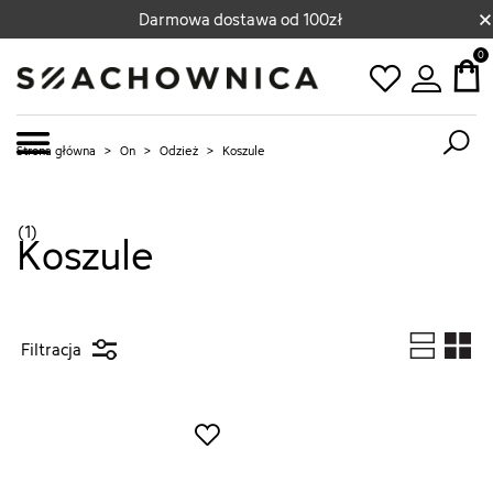
×
Darmowa dostawa od 100zł
0
Strona główna
>
On
>
Odzież
>
Koszule
(1)
Koszule
Filtracja