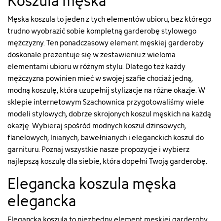
Koszula męska
string(5)
"13266"
Męska koszula to jeden z tych elementów ubioru, bez którego
["name"]=>
trudno wyobrazić sobie kompletną garderobę stylowego
string(6)
mężczyzny. Ten ponadczasowy element męskiej garderoby
"czarny"
doskonale prezentuje się w zestawieniu z wieloma
["id_attribute"]=>
elementami ubioru w różnym stylu. Dlatego też każdy
string(1)
"5"
mężczyzna powinien mieć w swojej szafie chociaż jedną,
["qty"]=>
modną koszulę, która uzupełnij stylizacje na różne okazje. W
int(2)
sklepie internetowym Szachownica przygotowaliśmy wiele
["add_to_cart_url"]=>
modeli stylowych, dobrze skrojonych koszul męskich na każdą
string(122)
okazję. Wybieraj spośród modnych koszul dżinsowych,
"https://szachownica.com.pl/koszyk?
add=1&id_product=13266&id_product_attribute=59234&token
flanelowych, lnianych, bawełnianych i eleganckich koszul do
["url"]=>
garnituru. Poznaj wszystkie nasze propozycje i wybierz
string(98)
najlepszą koszulę dla siebie, która dopełni Twoją garderobę.
"https://szachownica.com.pl/on/13266-
59234-
Elegancka koszula męska
koszula-
x-
elegancka
mas-
162zmw23mc-
Elegancka koszula to niezbędny element męskiej garderoby,