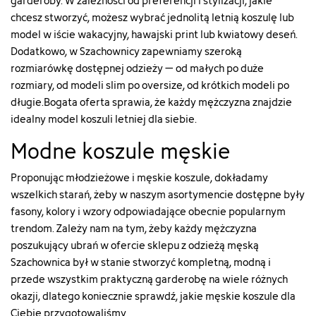
garderoby. W zależności od preferencji i stylizacji, jakie
chcesz stworzyć, możesz wybrać jednolitą letnią koszulę lub
model w iście wakacyjny, hawajski print lub kwiatowy deseń.
Dodatkowo, w Szachownicy zapewniamy szeroką
rozmiarówkę dostępnej odzieży – od małych po duże
rozmiary, od modeli slim po oversize, od krótkich modeli po
długie.Bogata oferta sprawia, że każdy mężczyzna znajdzie
idealny model koszuli letniej dla siebie.
Modne koszule męskie
Proponując młodzieżowe i męskie koszule, dokładamy
wszelkich starań, żeby w naszym asortymencie dostępne były
fasony, kolory i wzory odpowiadające obecnie popularnym
trendom. Zależy nam na tym, żeby każdy mężczyzna
poszukujący ubrań w ofercie sklepu z
odzieżą męską
Szachownica był w stanie stworzyć kompletną, modną i
przede wszystkim praktyczną garderobę na wiele różnych
okazji, dlatego koniecznie sprawdź, jakie męskie koszule dla
Ciebie przygotowaliśmy