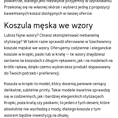
powietrze, dlatego jest niezwykle przyjemny w użytkowaniu.
Przekonaj się na własnej skórze i wybierz jedną z propozycji
bawełnianych koszul dostępnych w naszej ofercie.
Koszula męska we wzory
Lubisz fajne wzory? Chcesz skompletować niebanalną
stylizację? W takim razie sprawdź oferowane w Szachownicy
koszule męskie we wzory. Oferujemy codzienne i eleganckie
koszule w kropki, paski lub w kratę – te wzory znajdziesz
zarówno na koszulach z długim rękawem, jak i na modelach na
krótki rękaw, dzięki czemu wybierzesz produkt dopasowany
do Twoich potrzeb i preferencji.
Koszula w kropki to model, który docenią panowie ceniący
delikatne, subtelne printy. Takie modele świetnie sprawdzą
się w codziennych, jak i bardziej eleganckich stylizacjach.
Kropki, poza kratą czy paskami, to jeden z tych deseni, które
absolutnie nie wychodzą z mody, dlatego koszula z tym
wzorem będzie inwestycją na dłużej.