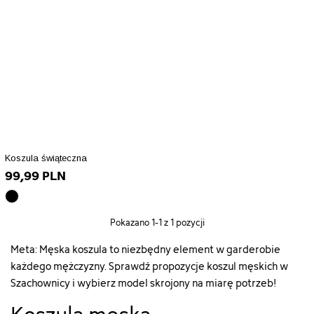
Koszula świąteczna
99,99 PLN
czarny
array(10)
Pokazano
1
-1 z 1 pozycji
{
["id_product_attribute"]=>
Meta: Męska koszula to niezbędny element w garderobie
int(59234)
każdego mężczyzny. Sprawdź propozycje koszul męskich w
["texture"]=>
string(0)
Szachownicy i wybierz model skrojony na miarę potrzeb!
""
["id_product"]=>