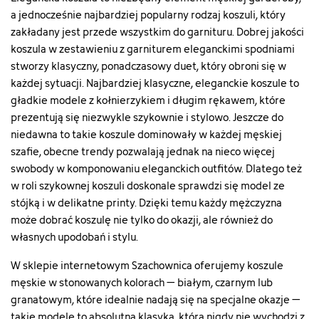
17#/5-
a jednocześnie najbardziej popularny rodzaj koszuli, który
kolor-
zakładany jest przede wszystkim do garnituru. Dobrej jakości
czarny/23-
rozmiar-
koszula w zestawieniu z garniturem eleganckimi spodniami
m"
stworzy klasyczny, ponadczasowy duet, który obroni się w
["type"]=>
każdej sytuacji. Najbardziej klasyczne, eleganckie koszule to
string(5)
gładkie modele z kołnierzykiem i długim rękawem, które
"color"
prezentują się niezwykle szykownie i stylowo. Jeszcze do
["html_color_code"]=>
string(7)
niedawna to takie koszule dominowały w każdej męskiej
"#000000"
szafie, obecne trendy pozwalają jednak na nieco więcej
}
swobody w komponowaniu eleganckich outfitów. Dlatego też
w roli szykownej koszuli doskonale sprawdzi się model ze
stójką i w delikatne printy. Dzięki temu każdy mężczyzna
może dobrać koszulę nie tylko do okazji, ale również do
własnych upodobań i stylu.
W sklepie internetowym Szachownica oferujemy koszule
męskie w stonowanych kolorach – białym, czarnym lub
granatowym, które idealnie nadają się na specjalne okazje –
takie modele to absolutna klasyka, która nigdy nie wychodzi z