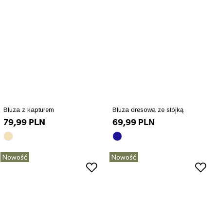
Bluza z kapturem
Bluza dresowa ze stójką
79,99 PLN
69,99 PLN
beżowy
granatowy
array(10)
array(10)
Nowość
Nowość
{
{
["id_product_attribute"]=>
["id_product_attribute"]=>
int(92144)
int(92448)
["texture"]=>
["texture"]=>
string(0)
string(0)
""
""
["id_product"]=>
["id_product"]=>