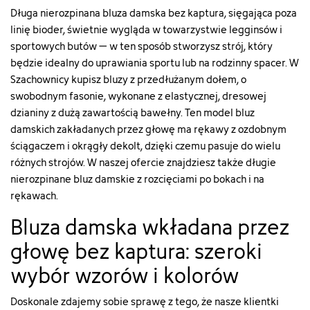
["html_color_code"]=>
["html_color_code"]=>
Długa nierozpinana bluza damska bez kaptura, sięgająca poza
string(7)
string(7)
linię bioder, świetnie wygląda w towarzystwie legginsów i
"#FFFFFF"
"#57320F"
sportowych butów – w ten sposób stworzysz strój, który
}
}
będzie idealny do uprawiania sportu lub na rodzinny spacer. W
Szachownicy kupisz bluzy z przedłużanym dołem, o
swobodnym fasonie, wykonane z elastycznej, dresowej
dzianiny z dużą zawartością bawełny. Ten model bluz
damskich zakładanych przez głowę ma rękawy z ozdobnym
ściągaczem i okrągły dekolt, dzięki czemu pasuje do wielu
różnych strojów. W naszej ofercie znajdziesz także długie
nierozpinane bluz damskie z rozcięciami po bokach i na
rękawach.
Bluza damska wkładana przez
głowę bez kaptura: szeroki
wybór wzorów i kolorów
Doskonale zdajemy sobie sprawę z tego, że nasze klientki