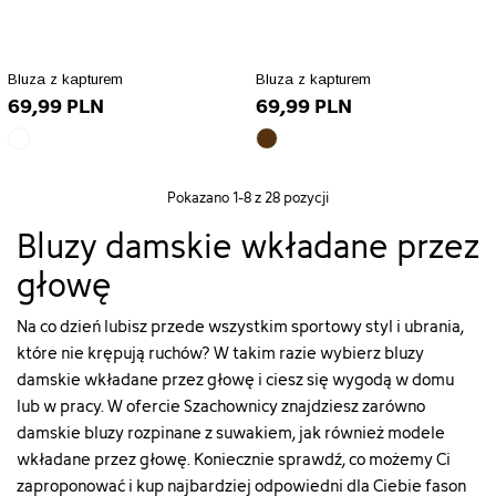
["id_attribute"]=>
["id_attribute"]=>
rozmiar-
kolor-
string(2)
string(2)
xs"
brudny_roz/130-
"13"
"15"
["type"]=>
rozmiar-
["qty"]=>
["qty"]=>
Bluza z kapturem
Bluza z kapturem
string(5)
xs"
69,99 PLN
69,99 PLN
int(34)
int(33)
"color"
["type"]=>
["add_to_cart_url"]=>
["add_to_cart_url"]=>
["html_color_code"]=>
string(5)
biały
brązowy
string(122)
string(122)
string(7)
"color"
array(10)
array(10)
"https://szachownica.com.pl/koszyk?
"https://szachownica.com.pl/ko
"#AAAAAA"
["html_color_code"]=>
{
{
add=1&id_product=23090&id_product_attribute=92218&token
add=1&id_product=23089&id_
}
string(7)
Pokazano
1
-8 z 28 pozycji
["id_product_attribute"]=>
["id_product_attribute"]=>
["url"]=>
["url"]=>
"#C972A2"
int(92196)
int(92194)
Bluzy damskie wkładane przez
string(113)
string(114)
}
["texture"]=>
["texture"]=>
"https://szachownica.com.pl/bluzy-
"https://szachownica.com.pl/bl
głowę
string(0)
string(0)
damskie/23090-
damskie/23089-
""
""
92218-
92213-
["id_product"]=>
["id_product"]=>
bluza-
bluza-
Na co dzień lubisz przede wszystkim sportowy styl i ubrania,
string(5)
string(5)
damska-
damska-
które nie krępują ruchów? W takim razie wybierz
bluzy
"23085"
"23084"
091jkw26erk-
091jkw26erk-
damskie
wkładane przez głowę i ciesz się wygodą w domu
["name"]=>
["name"]=>
24b#/13-
24a#/15-
lub w pracy. W ofercie Szachownicy znajdziesz zarówno
string(6)
string(8)
kolor-
kolor-
"biały"
"brązowy"
damskie bluzy rozpinane
z suwakiem, jak również modele
bezowy/130-
brazowy/130-
["id_attribute"]=>
["id_attribute"]=>
rozmiar-
rozmiar-
wkładane przez głowę. Koniecznie sprawdź, co możemy Ci
string(2)
string(2)
xs"
xs"
zaproponować i kup najbardziej odpowiedni dla Ciebie fason