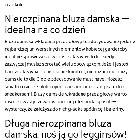
"19"
"15"
["type"]=>
["type"]=>
oraz kolor!
["qty"]=>
["qty"]=>
string(5)
string(5)
int(28)
int(30)
"color"
"color"
Nierozpinana bluza damska –
["add_to_cart_url"]=>
["add_to_cart_url"]=>
["html_color_code"]=>
["html_color_code"]=>
string(122)
string(122)
idealna na co dzień
string(7)
string(7)
"https://szachownica.com.pl/koszyk?
"https://szachownica.com.pl/ko
"#F2DFBB"
"#57320F"
add=1&id_product=23085&id_product_attribute=92196&token
add=1&id_product=23084&id_
}
}
Bluza damska wkładana przez głowę to zdecydowanie jeden z
["url"]=>
["url"]=>
najbardziej uniwersalnych elementów kobiecej garderoby –
string(111)
string(113)
"https://szachownica.com.pl/bluzy-
idealnie sprawdza się w czasie aktywnych dni, kiedy
"https://szachownica.com.pl/bl
damskie/23085-
damskie/23084-
zazwyczaj musisz sprostać wielu obowiązkom. Jeżeli jesteś
92196-
92194-
bardzo aktywna i cenisz sobie komfort, nie rozpinane bluzy
bluza-
bluza-
damskie to dla Ciebie zdecydowanie must have. Możesz
damska-
damska-
śmiało nosić je z ulubionymi jeansami oraz trampkami lub
091jkw26erk-
091jkw26erk-
29b#/7-
sneakersami. Bluzy damskie wkładane przez głowę warto
29a#/7-
rozmiar-
rozmiar-
również wystylizować w bardziej elegancki sposób –
s_m/19-
s_m/15-
wystarczy, że założysz do nich gładką spódnicę i baleriny.
kolor-
kolor-
bialy"
brazowy"
Długa nierozpinana bluza
["type"]=>
["type"]=>
damska: noś ją go legginsów!
string(5)
string(5)
"color"
"color"