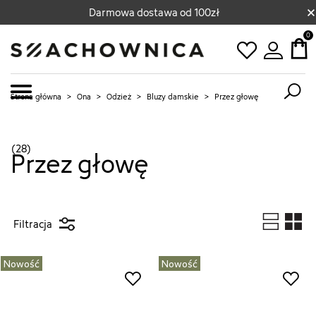
×
Darmowa dostawa od 100zł
0
Strona główna
>
Ona
>
Odzież
>
Bluzy damskie
>
Przez głowę
(28)
Przez głowę
Filtracja
Nowość
Nowość