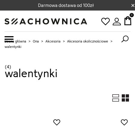
×
Darmowa dostawa od 100zł
0
Strona główna
>
Ona
>
Akcesoria
>
Akcesoria okolicznościowe
>
walentynki
(4)
walentynki