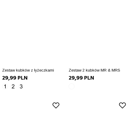
Zestaw kubków z łyżeczkami
Zestaw 2 kubków MR & MRS
29,99 PLN
29,99 PLN
wzór1
wzór2
wzór3
biały
array(10)
array(10)
array(10)
array(10)
{
{
{
{
["id_product_attribute"]=>
["id_product_attribute"]=>
["id_product_attribute"]=>
["id_product_attribute"]=>
int(74782)
int(74783)
int(74784)
int(74794)
["texture"]=>
["texture"]=>
["texture"]=>
["texture"]=>
string(15)
string(15)
string(15)
string(0)
"/img/co/106.jpg"
"/img/co/110.jpg"
"/img/co/120.jpg"
""