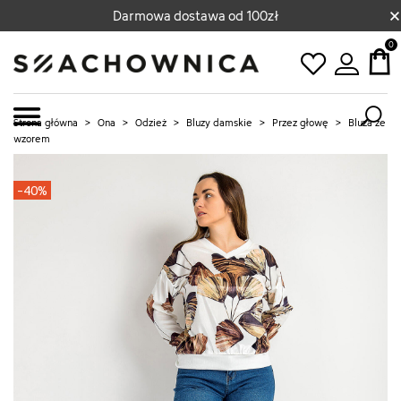
×
Darmowa dostawa od 100zł
0
Strona główna
>
Ona
>
Odzież
>
Bluzy damskie
>
Przez głowę
>
Bluza ze
wzorem
-40%