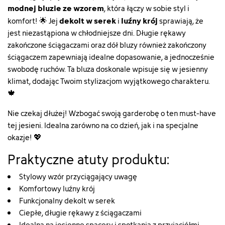
modnej bluzie ze wzorem
, która łączy w sobie styl i
dekolt w serek
luźny krój
komfort! 🌟 Jej
i
sprawiają, że
jest niezastąpiona w chłodniejsze dni. Długie rękawy
zakończone ściągaczami oraz dół bluzy również zakończony
ściągaczem zapewniają idealne dopasowanie, a jednocześnie
swobodę ruchów. Ta bluza doskonale wpisuje się w jesienny
klimat, dodając Twoim stylizacjom wyjątkowego charakteru.
🍁
Nie czekaj dłużej! Wzbogać swoją garderobę o ten must-have
tej jesieni. Idealna zarówno na co dzień, jak i na specjalne
okazje! 💖
Praktyczne atuty produktu:
Stylowy wzór przyciągający uwagę
Komfortowy luźny krój
Funkcjonalny dekolt w serek
Ciepłe, długie rękawy z ściągaczami
Idealna na jesienne spacery i spotkania z przyjaciółmi