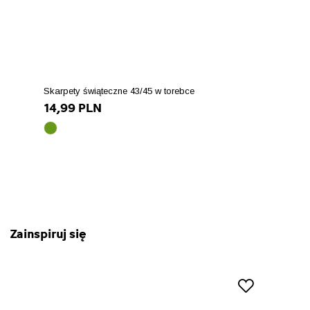
Skarpety świąteczne 43/45 w torebce
14,99 PLN
zielony
array(10)
{
["id_product_attribute"]=>
int(86114)
["texture"]=>
string(0)
""
Zainspiruj się
["id_product"]=>
string(5)
"21243"
["name"]=>
string(7)