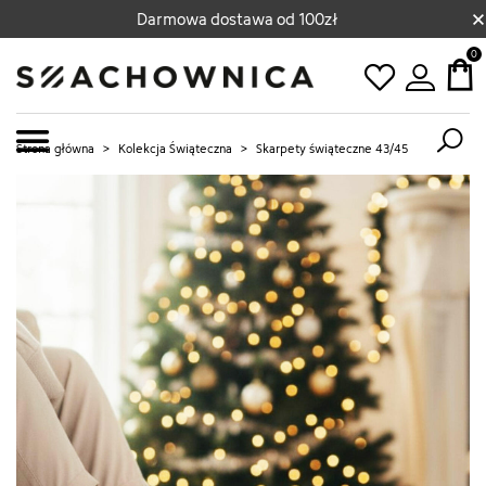
×
Darmowa dostawa od 100zł
0
Strona główna
>
Kolekcja Świąteczna
>
Skarpety świąteczne 43/45