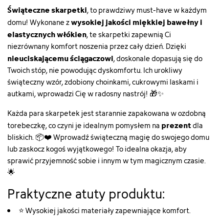
Świąteczne skarpetki
, to prawdziwy must-have w każdym
wysokiej jakości miękkiej bawełny i
domu! Wykonane z
elastycznych włókien
, te skarpetki zapewnią Ci
niezrównany komfort noszenia przez cały dzień. Dzięki
nieuciskającemu ściągaczowi
, doskonale dopasują się do
Twoich stóp, nie powodując dyskomfortu. Ich urokliwy
świąteczny wzór, zdobiony choinkami, cukrowymi laskami i
autkami, wprowadzi Cię w radosny nastrój! 🎁✨
Każda para skarpetek jest starannie zapakowana w ozdobną
prezent
torebeczkę, co czyni je idealnym pomysłem na
dla
bliskich. 📦❤️ Wprowadź świąteczną magię do swojego domu
lub zaskocz kogoś wyjątkowego! To idealna okazja, aby
sprawić przyjemność sobie i innym w tym magicznym czasie.
🌟
Praktyczne atuty produktu:
⭐ Wysokiej jakości materiały zapewniające komfort.