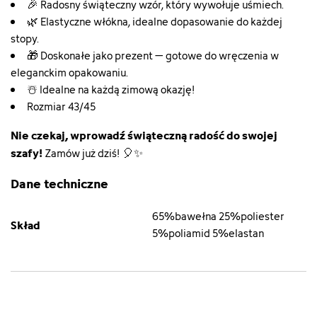
🎉 Radosny świąteczny wzór, który wywołuje uśmiech.
🌿 Elastyczne włókna, idealne dopasowanie do każdej
stopy.
🎁 Doskonałe jako prezent – gotowe do wręczenia w
eleganckim opakowaniu.
☃️ Idealne na każdą zimową okazję!
Rozmiar 43/45
Nie czekaj, wprowadź świąteczną radość do swojej
szafy!
Zamów już dziś! 🎈✨
Dane techniczne
65%bawełna 25%poliester
Skład
5%poliamid 5%elastan