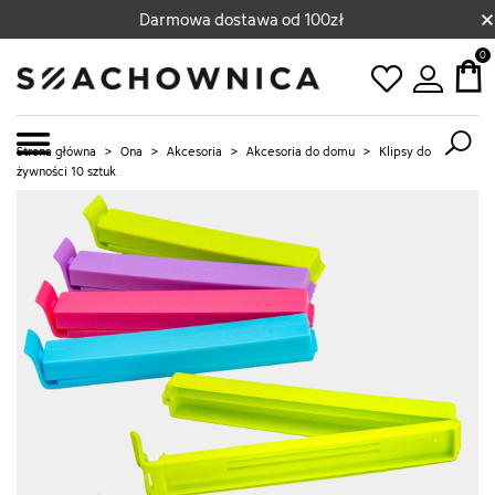
×
Darmowa dostawa od 100zł
0
Strona główna
>
Ona
>
Akcesoria
>
Akcesoria do domu
>
Klipsy do
żywności 10 sztuk