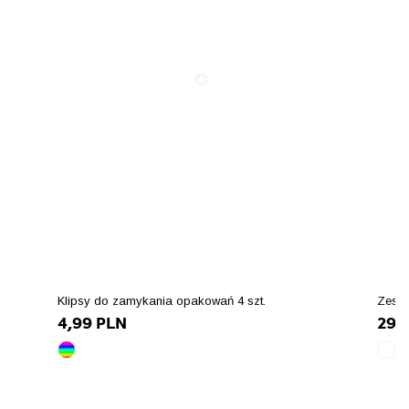
Klipsy do zamykania opakowań 4 szt.
Zest
4,99 PLN
29,
wielokolorowy
biał
array(10)
arra
{
{
["id_product_attribute"]=>
["id