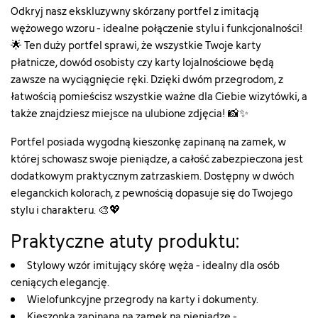
Odkryj nasz ekskluzywny skórzany portfel z imitacją
wężowego wzoru - idealne połączenie stylu i funkcjonalności!
🌟 Ten duży portfel sprawi, że wszystkie Twoje karty
płatnicze, dowód osobisty czy karty lojalnościowe będą
zawsze na wyciągnięcie ręki. Dzięki dwóm przegrodom, z
łatwością pomieścisz wszystkie ważne dla Ciebie wizytówki, a
także znajdziesz miejsce na ulubione zdjęcia! 📸✨
Portfel posiada wygodną kieszonkę zapinaną na zamek, w
której schowasz swoje pieniądze, a całość zabezpieczona jest
dodatkowym praktycznym zatrzaskiem. Dostępny w dwóch
eleganckich kolorach, z pewnością dopasuje się do Twojego
stylu i charakteru. 🎨💖
Praktyczne atuty produktu:
Stylowy wzór imitujący skórę węża - idealny dla osób
ceniących elegancję.
Wielofunkcyjne przegrody na karty i dokumenty.
Kieszonka zapinana na zamek na pieniądze -