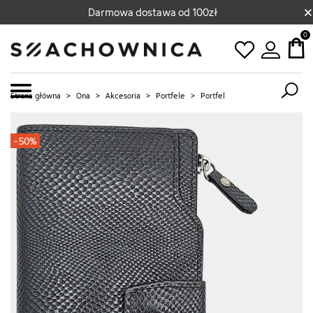
×
Darmowa dostawa od 100zł
0
Strona główna
>
Ona
>
Akcesoria
>
Portfele
>
Portfel
-50%