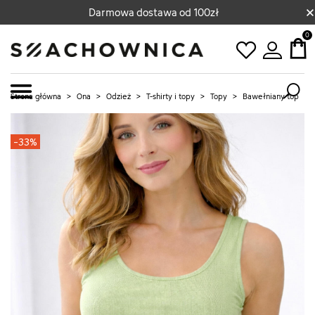
×
Darmowa dostawa od 100zł
0
Strona główna
>
Ona
>
Odzież
>
T-shirty i topy
>
Topy
>
Bawełniany top
-33%