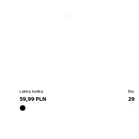
Lekka kurtka
Bluza
59,99 PLN
29,
czarny
biał
array(10)
arra
{
{
["id_product_attribute"]=>
["id
int(89101)
int(