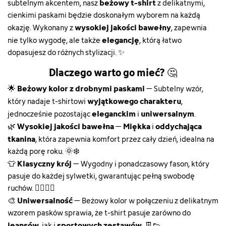
beżowy t-shirt
subtelnym akcentem, nasz
z delikatnymi,
cienkimi paskami będzie doskonałym wyborem na każdą
wysokiej jakości bawełny
okazję. Wykonany z
, zapewnia
elegancję
nie tylko wygodę, ale także
, którą łatwo
dopasujesz do różnych stylizacji. ✨
Dlaczego warto go mieć?
🤔
Beżowy kolor z drobnymi paskami
🌟
– Subtelny wzór,
wyjątkowego charakteru
który nadaje t-shirtowi
,
eleganckim
uniwersalnym
jednocześnie pozostając
i
.
Wysokiej jakości bawełna
Miękka
oddychająca
🌿
–
i
tkanina
, która zapewnia komfort przez cały dzień, idealna na
każdą porę roku. 🌞❄️
Klasyczny krój
👕
– Wygodny i ponadczasowy fason, który
pasuje do każdej sylwetki, gwarantując pełną swobodę
ruchów. 🙆‍♀️🙆‍♂️
Uniwersalność
🎨
– Beżowy kolor w połączeniu z delikatnym
wzorem pasków sprawia, że t-shirt pasuje zarówno do
jeansów
sportowych zestawów
, jak i
. 👖👟