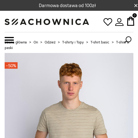
×
Darmowa dostawa od 100zł
0
Strona główna
>
On
>
Odzież
>
T-shirty i Topy
>
T-shirt basic
>
T-shirt w
paski
-50%