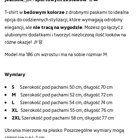
beżowym kolorze
T-shirt w
z drobnymi paskami to idealna
opcja do codziennych stylizacji, które wymagają odrobiny
nie tracą na wygodzie
elegancji, ale
. Możesz go łączyć z
ulubionymi dodatkami i tworzyć niezliczoną ilość looków na
różne okazje! 🎉👗
Model ma 186 cm wzrostu i ma na sobie rozmiar M.
Wymiary
:
S
Szerokość pod pachami 50 cm, długość 70 cm
M
Szerokość pod pachami 52 cm, długość 72 cm
L
Szerokość pod pachami 54 cm, długość 74 cm
XL
Szerokość pod pachami 55 cm, długość 76 cm
2XL
Szerokość pod pachami 58 cm, długość 77 cm
Ubrania mierzone na płasko. Poszczególne wymiary mogą
różnić się o +/- 1 cm.