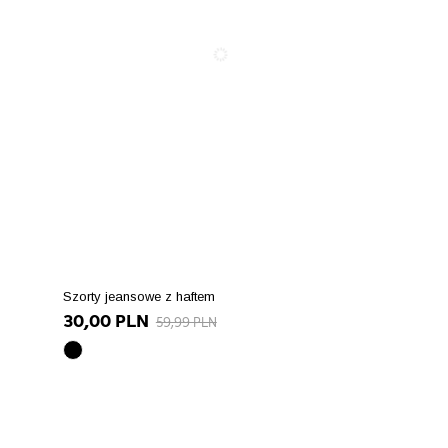
Szorty jeansowe z haftem
30,00 PLN
59,99 PLN
czarny
array(10)
{
["id_product_attribute"]=>
int(90323)