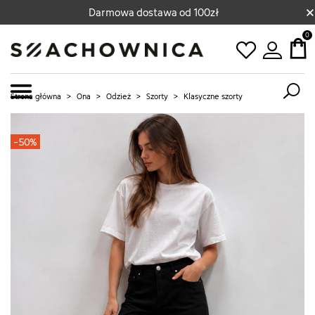
×
Darmowa dostawa od 100zł
0
Strona główna
>
Ona
>
Odzież
>
Szorty
>
Klasyczne szorty
-50%