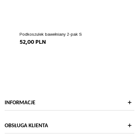
damskie-
111lkw26ps-
3b#/5-
kolor-
czarny/28-
Podkoszulek bawełniany 2-pak S
rozmiar-
52,00 PLN
s"
["type"]=>
string(5)
"color"
["html_color_code"]=>
string(7)
"#000000"
}
INFORMACJE
OBSŁUGA KLIENTA