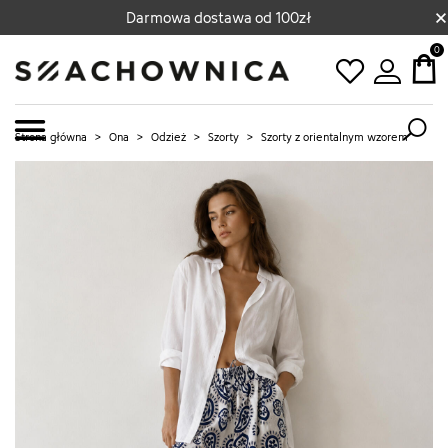
×
Darmowa dostawa od 100zł
0
Strona główna
>
Ona
>
Odzież
>
Szorty
>
Szorty z orientalnym wzorem