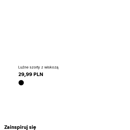
Luźne szorty z wiskozą
29,99 PLN
czarny
array(10)
{
["id_product_attribute"]=>
int(90203)
["texture"]=>
string(0)
""
Zainspiruj się