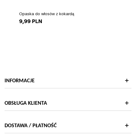
kolor-
czarny/28-
Opaska do włosów z kokardą
rozmiar-
9,99 PLN
s"
["type"]=>
string(5)
"color"
["html_color_code"]=>
string(7)
"#000000"
}
INFORMACJE
OBSŁUGA KLIENTA
DOSTAWA / PŁATNOŚĆ