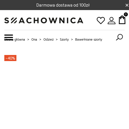
×
Darmowa dostawa od 100zł
0
Strona główna
>
Ona
>
Odzież
>
Szorty
>
Bawełniane szorty
-40%