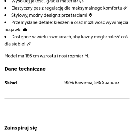
Wysokiej jakości, gładki materiał 🚀
Elastyczny pas z regulacją dla maksymalnego komfortu 📏
Stylowy, modny design z przetarciami 🌟
Przemyślane detale: kieszenie oraz możliwość wywinięcia
nogawki 💼
Dostępne w wielu rozmiarach, aby każdy mógł znaleźć coś
dla siebie! 🎉
Model ma 186 cm wzrostu i nosi rozmiar M.
Dane techniczne
Skład
95% Bawełna, 5% Spandex
Zainspiruj się