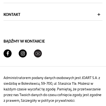
int(34)
["add_to_cart_url"]=>
string(122)
"https://szachownica.com.pl/koszyk?
KONTAKT
add=1&id_product=21574&id_product_attribute=8694
["url"]=>
string(114)
"https://szachownica.com.pl/t-
shirt-
BĄDŹMY W KONTAKCIE
basic/21574-
86941-
t-
shirt-
basic-
202lmw26pull-
m7j#/23-
rozmiar-
Administratorem podany danych osobowych jest JOART S.A. z
m/34-
siedzibą w Bolesławcu, 59-700, ul. Staszica 11a. Możesz w
kolor-
każdym czasie wycofać tę zgodę. Pamiętaj, że przetwarzanie
zielony"
przez nas Twoich danych do czasu cofnięcia zgody jest zgodne
["type"]=>
string(5)
z prawem, Szczegóły w polityce prywatności.
"color"