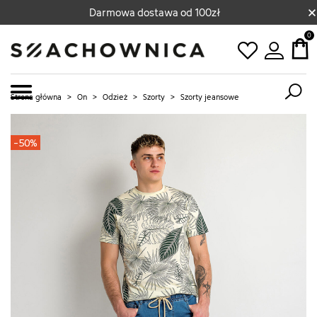
×
Darmowa dostawa od 100zł
0
Strona główna
>
On
>
Odzież
>
Szorty
>
Szorty jeansowe
-50%