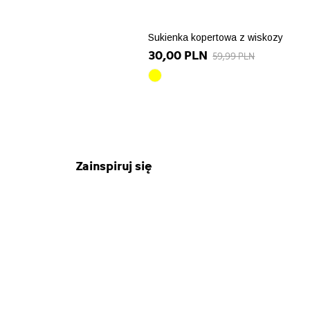
Sukienka kopertowa z wiskozy
30,00 PLN
59,99 PLN
żółty
array(10)
{
["id_product_attribute"]=>
int(90289)
["texture"]=>
string(0)
Zainspiruj się
""
["id_product"]=>
string(5)
"22474"
["name"]=>
string(8)
"żółty"
["id_attribute"]=>
string(2)
"32"