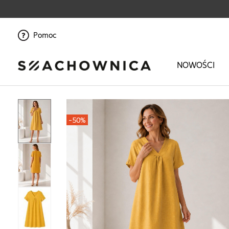
Pomoc
NOWOŚCI
Strona główna
>
Ona
>
Odzież
>
Sukienki i kombinezony
>
Sukienki
>
Lu
-50%