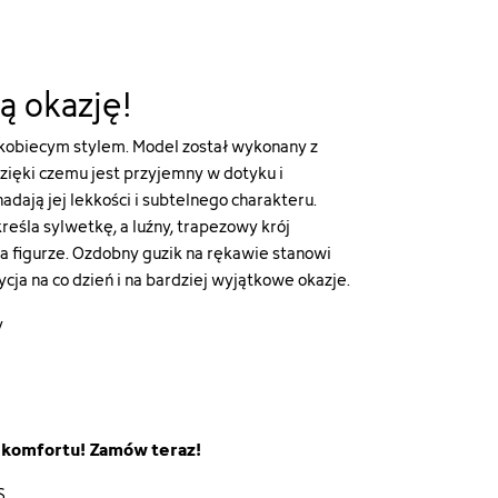
ą okazję!
 kobiecym stylem. Model został wykonany z
dzięki czemu jest przyjemny w dotyku i
dają jej lekkości i subtelnego charakteru.
eśla sylwetkę, a luźny, trapezowy krój
a figurze. Ozdobny guzik na rękawie stanowi
cja na co dzień i na bardziej wyjątkowe okazje.
y
i komfortu! Zamów teraz!
S