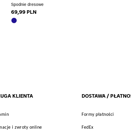
Spodnie dresowe
69,99 PLN
granatowy
array(10)
{
["id_product_attribute"]=>
int(87670)
["texture"]=>
string(0)
""
["id_product"]=>
string(5)
"21739"
["name"]=>
string(9)
UGA KLIENTA
DOSTAWA / PŁATNO
"granatowy"
["id_attribute"]=>
string(1)
"1"
amin
Formy płatności
["qty"]=>
int(7)
acje i zwroty online
FedEx