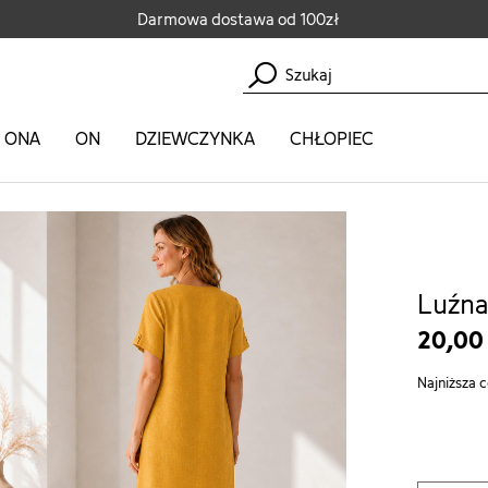
Darmowa dostawa od 100zł
ONA
ON
DZIEWCZYNKA
CHŁOPIEC
źna sukienka z wiskozą
Luźna
20,00
Najniższa c