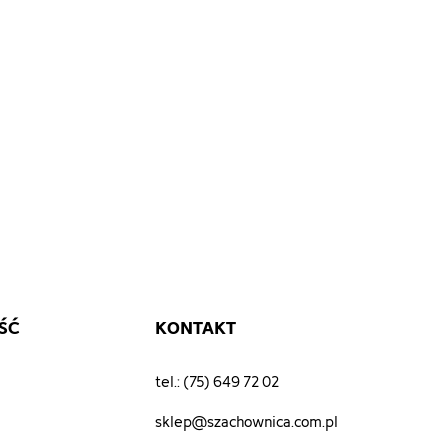
ŚĆ
KONTAKT
tel.: (75) 649 72 02
sklep@szachownica.com.pl