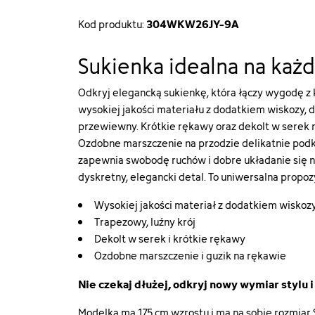
304WKW26JY-9A
Kod produktu:
Sukienka idealna na każd
Odkryj elegancką sukienkę, która łączy wygodę z
wysokiej jakości materiału z dodatkiem wiskozy, 
przewiewny. Krótkie rękawy oraz dekolt w serek na
Ozdobne marszczenie na przodzie delikatnie podkr
zapewnia swobodę ruchów i dobre układanie się n
dyskretny, elegancki detal. To uniwersalna propozy
Wysokiej jakości materiał z dodatkiem wiskoz
Trapezowy, luźny krój
Dekolt w serek i krótkie rękawy
Ozdobne marszczenie i guzik na rękawie
Nie czekaj dłużej, odkryj nowy wymiar stylu 
Modelka ma 175 cm wzrostu i ma na sobie rozmiar 