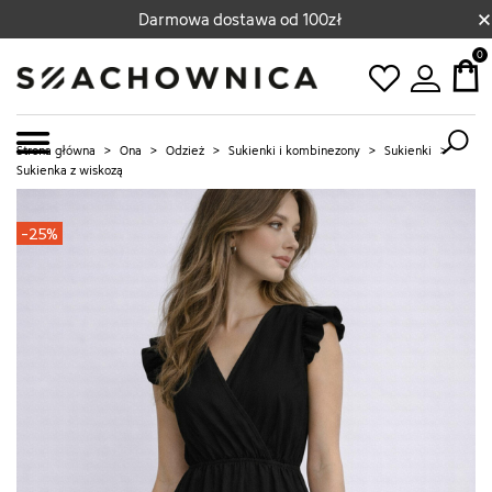
×
Darmowa dostawa od 100zł
0
Strona główna
>
Ona
>
Odzież
>
Sukienki i kombinezony
>
Sukienki
>
Sukienka z wiskozą
-25%