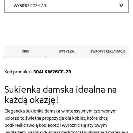
WYBIERZ ROZMIAR
OPIS
WYSYŁKA
ZWROTY I REKLAMACJE
304LKW26CF-2B
Kod produktu:
Sukienka damska idealna na
każdą okazję!
Elegancka sukienka damska w intensywnym czerwonym
kolorze to świetna propozycja dla kobiet, które chcą
podkreślić swoją kobiecość i wyróżnić się stylowym
wyglądem. Fason o długości midi został wykonany z materiału