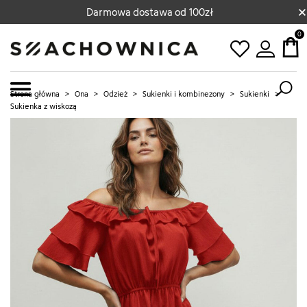
×
Darmowa dostawa od 100zł
0
Strona główna
>
Ona
>
Odzież
>
Sukienki i kombinezony
>
Sukienki
>
Sukienka z wiskozą