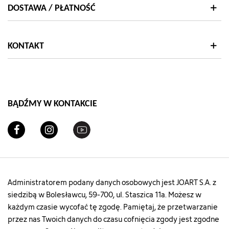
["qty"]=>
DOSTAWA / PŁATNOŚĆ
int(12)
["add_to_cart_url"]=>
string(122)
"https://szachownica.com.pl/koszyk?
KONTAKT
add=1&id_product=22441&id_product_attribute=9002
["url"]=>
string(109)
"https://szachownica.com.pl/koszule/22441-
90028-
BĄDŹMY W KONTAKCIE
koszula-
damska-
160lkw26mrl-
1a#/26-
kolor-
niebieski/28-
rozmiar-
s"
Administratorem podany danych osobowych jest JOART S.A. z
["type"]=>
siedzibą w Bolesławcu, 59-700, ul. Staszica 11a. Możesz w
string(5)
każdym czasie wycofać tę zgodę. Pamiętaj, że przetwarzanie
"color"
przez nas Twoich danych do czasu cofnięcia zgody jest zgodne
["html_color_code"]=>