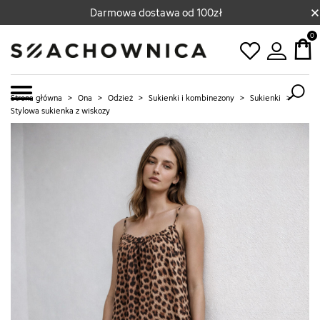
×
Darmowa dostawa od 100zł
0
Strona główna
>
Ona
>
Odzież
>
Sukienki i kombinezony
>
Sukienki
>
Stylowa sukienka z wiskozy