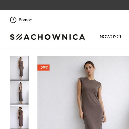
Pomoc
NOWOŚCI
Strona główna
>
Ona
>
Odzież
>
Sukienki i kombinezony
>
Sukienki
>
Ba
-25%