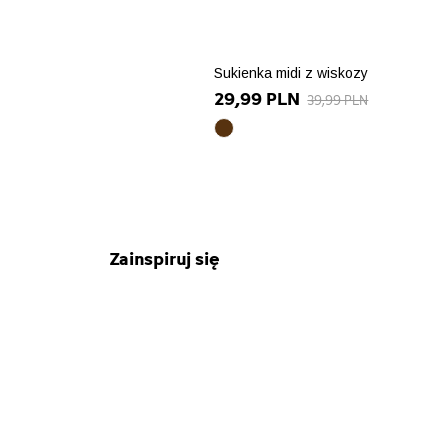
Sukienka midi z wiskozy
29,99 PLN
39,99 PLN
brązowy
array(10)
{
["id_product_attribute"]=>
int(87325)
["texture"]=>
string(0)
Zainspiruj się
""
["id_product"]=>
string(5)
"21675"
["name"]=>
string(8)
"brązowy"
["id_attribute"]=>
string(2)