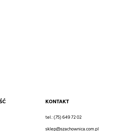
ŚĆ
KONTAKT
tel.: (75) 649 72 02
sklep@szachownica.com.pl