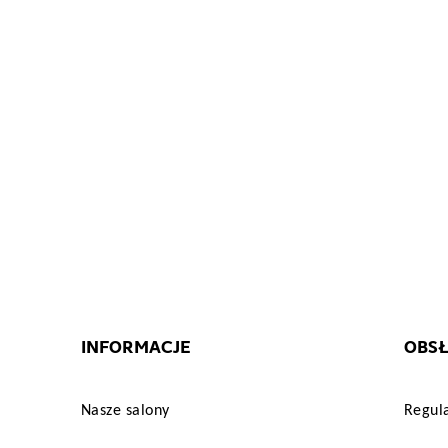
["html_color_code"]=>
string(7)
"#57320F"
}
INFORMACJE
OBSŁ
Nasze salony
Regul