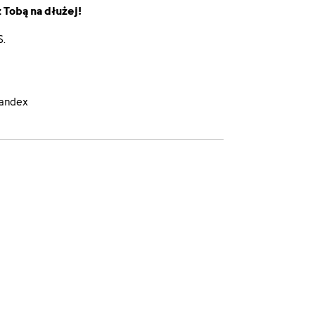
 Tobą na dłużej!
S.
andex