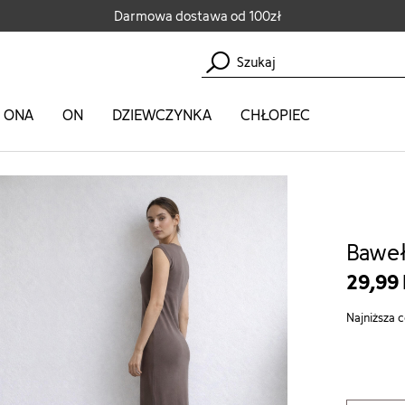
Darmowa dostawa od 100zł
ONA
ON
DZIEWCZYNKA
CHŁOPIEC
wełniana sukienka w prążek
Baweł
29,99
Najniższa c