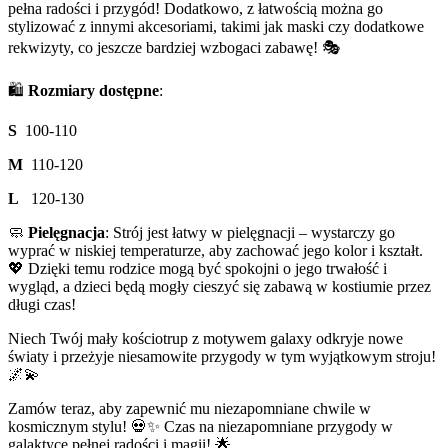
pełna radości i przygód! Dodatkowo, z łatwością można go
stylizować z innymi akcesoriami, takimi jak maski czy dodatkowe
rekwizyty, co jeszcze bardziej wzbogaci zabawę! 🎭
🛍️
Rozmiary dostępne
:
S
100-110
M
110-120
L
120-130
🧼
Pielęgnacja
: Strój jest łatwy w pielęgnacji – wystarczy go
wyprać w niskiej temperaturze, aby zachować jego kolor i kształt.
💖 Dzięki temu rodzice mogą być spokojni o jego trwałość i
wygląd, a dzieci będą mogły cieszyć się zabawą w kostiumie przez
długi czas!
Niech Twój mały kościotrup z motywem galaxy odkryje nowe
światy i przeżyje niesamowite przygody w tym wyjątkowym stroju!
🌌💫
Zamów teraz, aby zapewnić mu niezapomniane chwile w
kosmicznym stylu! 💀✨ Czas na niezapomniane przygody w
galaktyce pełnej radości i magii! 🌟