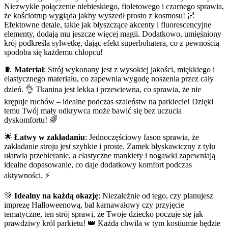
Niezwykłe połączenie niebieskiego, fioletowego i czarnego sprawia,
że kościotrup wygląda jakby wyszedł prosto z kosmosu! 🌌
Efektowne detale, takie jak błyszczące akcenty i fluorescencyjne
elementy, dodają mu jeszcze więcej magii. Dodatkowo, umięśniony
krój podkreśla sylwetkę, dając efekt superbohatera, co z pewnością
spodoba się każdemu chłopcu!
🧵
Materiał
: Strój wykonany jest z wysokiej jakości, miękkiego i
elastycznego materiału, co zapewnia wygodę noszenia przez cały
dzień. 👌 Tkanina jest lekka i przewiewna, co sprawia, że nie
krępuje ruchów – idealne podczas szaleństw na parkiecie! Dzięki
temu Twój mały odkrywca może bawić się bez uczucia
dyskomfortu! 🌈
🌟
Łatwy w zakładaniu
: Jednoczęściowy fason sprawia, że
zakładanie stroju jest szybkie i proste. Zamek błyskawiczny z tyłu
ułatwia przebieranie, a elastyczne mankiety i nogawki zapewniają
idealne dopasowanie, co daje dodatkowy komfort podczas
aktywności. ⚡️
🎊
Idealny na każdą okazję
: Niezależnie od tego, czy planujesz
imprezę Halloweenową, bal karnawałowy czy przyjęcie
tematyczne, ten strój sprawi, że Twoje dziecko poczuje się jak
prawdziwy król parkietu! 👑 Każda chwila w tym kostiumie będzie