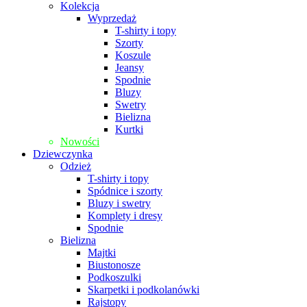
Kolekcja
Wyprzedaż
T-shirty i topy
Szorty
Koszule
Jeansy
Spodnie
Bluzy
Swetry
Bielizna
Kurtki
Nowości
Dziewczynka
Odzież
T-shirty i topy
Spódnice i szorty
Bluzy i swetry
Komplety i dresy
Spodnie
Bielizna
Majtki
Biustonosze
Podkoszulki
Skarpetki i podkolanówki
Rajstopy