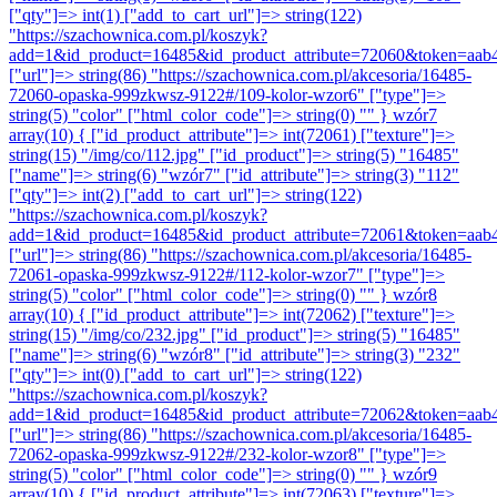
["qty"]=> int(1) ["add_to_cart_url"]=> string(122)
"https://szachownica.com.pl/koszyk?
add=1&id_product=16485&id_product_attribute=72060&token=aab
["url"]=> string(86) "https://szachownica.com.pl/akcesoria/16485-
72060-opaska-999zkwsz-9122#/109-kolor-wzor6" ["type"]=>
string(5) "color" ["html_color_code"]=> string(0) "" }
wzór7
array(10) { ["id_product_attribute"]=> int(72061) ["texture"]=>
string(15) "/img/co/112.jpg" ["id_product"]=> string(5) "16485"
["name"]=> string(6) "wzór7" ["id_attribute"]=> string(3) "112"
["qty"]=> int(2) ["add_to_cart_url"]=> string(122)
"https://szachownica.com.pl/koszyk?
add=1&id_product=16485&id_product_attribute=72061&token=aab
["url"]=> string(86) "https://szachownica.com.pl/akcesoria/16485-
72061-opaska-999zkwsz-9122#/112-kolor-wzor7" ["type"]=>
string(5) "color" ["html_color_code"]=> string(0) "" }
wzór8
array(10) { ["id_product_attribute"]=> int(72062) ["texture"]=>
string(15) "/img/co/232.jpg" ["id_product"]=> string(5) "16485"
["name"]=> string(6) "wzór8" ["id_attribute"]=> string(3) "232"
["qty"]=> int(0) ["add_to_cart_url"]=> string(122)
"https://szachownica.com.pl/koszyk?
add=1&id_product=16485&id_product_attribute=72062&token=aab
["url"]=> string(86) "https://szachownica.com.pl/akcesoria/16485-
72062-opaska-999zkwsz-9122#/232-kolor-wzor8" ["type"]=>
string(5) "color" ["html_color_code"]=> string(0) "" }
wzór9
array(10) { ["id_product_attribute"]=> int(72063) ["texture"]=>