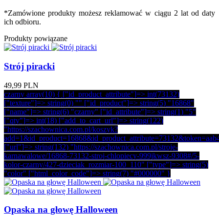
*Zamówione produkty możesz reklamować w ciągu 2 lat od daty
ich odbioru.
Produkty powiązane
Strój piracki
49,99 PLN
czarny array(10) { ["id_product_attribute"]=> int(73132)
["texture"]=> string(0) "" ["id_product"]=> string(5) "16868"
["name"]=> string(6) "czarny" ["id_attribute"]=> string(1) "5"
["qty"]=> int(18) ["add_to_cart_url"]=> string(122)
"https://szachownica.com.pl/koszyk?
add=1&id_product=16868&id_product_attribute=73132&token=aab
["url"]=> string(132) "https://szachownica.com.pl/stroje-
karnawalowe/16868-73132-stroj-chlopiecy-999jkwsz-9308#/5-
kolor-czarny/427-dzieciak_rozmiar-100_110" ["type"]=> string(5)
"color" ["html_color_code"]=> string(7) "#000000" }
Opaska na głowę Halloween