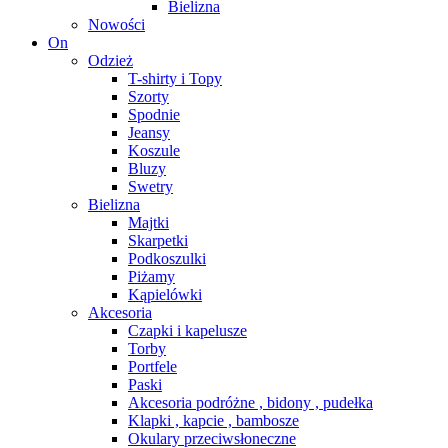
Bielizna
Nowości
On
Odzież
T-shirty i Topy
Szorty
Spodnie
Jeansy
Koszule
Bluzy
Swetry
Bielizna
Majtki
Skarpetki
Podkoszulki
Piżamy
Kąpielówki
Akcesoria
Czapki i kapelusze
Torby
Portfele
Paski
Akcesoria podróżne , bidony , pudełka
Klapki , kapcie , bambosze
Okulary przeciwsłoneczne