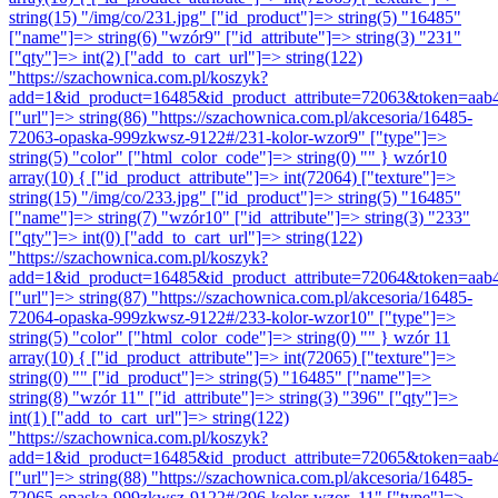
string(15) "/img/co/231.jpg" ["id_product"]=> string(5) "16485"
["name"]=> string(6) "wzór9" ["id_attribute"]=> string(3) "231"
["qty"]=> int(2) ["add_to_cart_url"]=> string(122)
"https://szachownica.com.pl/koszyk?
add=1&id_product=16485&id_product_attribute=72063&token=aab
["url"]=> string(86) "https://szachownica.com.pl/akcesoria/16485-
72063-opaska-999zkwsz-9122#/231-kolor-wzor9" ["type"]=>
string(5) "color" ["html_color_code"]=> string(0) "" }
wzór10
array(10) { ["id_product_attribute"]=> int(72064) ["texture"]=>
string(15) "/img/co/233.jpg" ["id_product"]=> string(5) "16485"
["name"]=> string(7) "wzór10" ["id_attribute"]=> string(3) "233"
["qty"]=> int(0) ["add_to_cart_url"]=> string(122)
"https://szachownica.com.pl/koszyk?
add=1&id_product=16485&id_product_attribute=72064&token=aab
["url"]=> string(87) "https://szachownica.com.pl/akcesoria/16485-
72064-opaska-999zkwsz-9122#/233-kolor-wzor10" ["type"]=>
string(5) "color" ["html_color_code"]=> string(0) "" }
wzór 11
array(10) { ["id_product_attribute"]=> int(72065) ["texture"]=>
string(0) "" ["id_product"]=> string(5) "16485" ["name"]=>
string(8) "wzór 11" ["id_attribute"]=> string(3) "396" ["qty"]=>
int(1) ["add_to_cart_url"]=> string(122)
"https://szachownica.com.pl/koszyk?
add=1&id_product=16485&id_product_attribute=72065&token=aab
["url"]=> string(88) "https://szachownica.com.pl/akcesoria/16485-
72065-opaska-999zkwsz-9122#/396-kolor-wzor_11" ["type"]=>