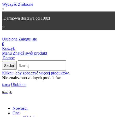
Wyczyść
Zrobione
×
Darmowa dostawa od 100zł
×
Ulubione
Zaloguj się
0
Koszyk
Menu
Znajdź swój produkt
Pomoc
Szukaj
Kliknij, aby zobaczyć więcej produktów.
Nie znaleziono żadnych produktów.
Ulubione
Konto
Koszyk
Nowości
Ona