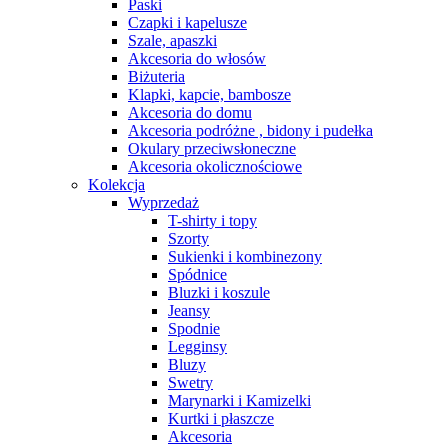
Paski
Czapki i kapelusze
Szale, apaszki
Akcesoria do włosów
Biżuteria
Klapki, kapcie, bambosze
Akcesoria do domu
Akcesoria podróżne , bidony i pudełka
Okulary przeciwsłoneczne
Akcesoria okolicznościowe
Kolekcja
Wyprzedaż
T-shirty i topy
Szorty
Sukienki i kombinezony
Spódnice
Bluzki i koszule
Jeansy
Spodnie
Legginsy
Bluzy
Swetry
Marynarki i Kamizelki
Kurtki i płaszcze
Akcesoria