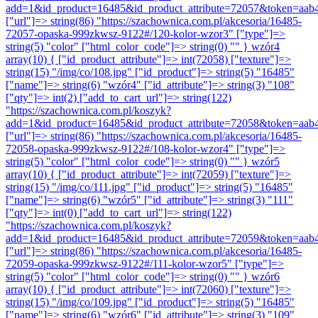
add=1&id_product=16485&id_product_attribute=72057&token=aab
["url"]=> string(86) "https://szachownica.com.pl/akcesoria/16485-
72057-opaska-999zkwsz-9122#/120-kolor-wzor3" ["type"]=>
string(5) "color" ["html_color_code"]=> string(0) "" }
wzór4
array(10) { ["id_product_attribute"]=> int(72058) ["texture"]=>
string(15) "/img/co/108.jpg" ["id_product"]=> string(5) "16485"
["name"]=> string(6) "wzór4" ["id_attribute"]=> string(3) "108"
["qty"]=> int(2) ["add_to_cart_url"]=> string(122)
"https://szachownica.com.pl/koszyk?
add=1&id_product=16485&id_product_attribute=72058&token=aab
["url"]=> string(86) "https://szachownica.com.pl/akcesoria/16485-
72058-opaska-999zkwsz-9122#/108-kolor-wzor4" ["type"]=>
string(5) "color" ["html_color_code"]=> string(0) "" }
wzór5
array(10) { ["id_product_attribute"]=> int(72059) ["texture"]=>
string(15) "/img/co/111.jpg" ["id_product"]=> string(5) "16485"
["name"]=> string(6) "wzór5" ["id_attribute"]=> string(3) "111"
["qty"]=> int(0) ["add_to_cart_url"]=> string(122)
"https://szachownica.com.pl/koszyk?
add=1&id_product=16485&id_product_attribute=72059&token=aab
["url"]=> string(86) "https://szachownica.com.pl/akcesoria/16485-
72059-opaska-999zkwsz-9122#/111-kolor-wzor5" ["type"]=>
string(5) "color" ["html_color_code"]=> string(0) "" }
wzór6
array(10) { ["id_product_attribute"]=> int(72060) ["texture"]=>
string(15) "/img/co/109.jpg" ["id_product"]=> string(5) "16485"
["name"]=> string(6) "wzór6" ["id_attribute"]=> string(3) "109"