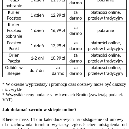
FedEx
1 dzień
21,99 zł
pobranie
darmo
pobranie
Kurier
za
płatności online,
1 dzień
12,99 zł
Pocztex
darmo
przelew tradycyjny
Kurier
za
Pocztex
1 dzień
16,99 zł
pobranie
darmo
pobranie
Pocztex
za
płatności online,
1 dzień
12,99 zł
Punkt
darmo
przelew tradycyjny
Orlen
za
płatności online,
1-2 dni
10,99 zł
Paczka
darmo
przelew tradycyjny
Odbiór w
za
za
płatności online,
do 7 dni
sklepie
darmo
darmo
przelew tradycyjny
* W okresie wyprzedaży i promocji czas dostawy może być dłuższy
niż zwykle
* Wszystkie ceny podane są w kwotach Brutto (zawierają podatek
VAT)
Jak dokonać zwrotu w sklepie online?
Kliencie masz 14 dni kalendarzowych na odstąpienie od umowy -
dla zachowania terminu wystaczy zgłosić chęć odstąpienia od