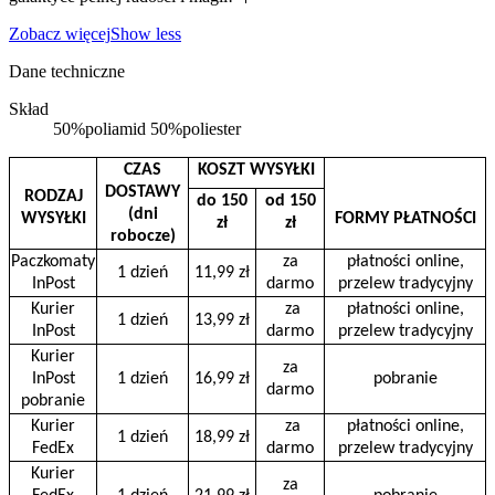
Zobacz więcej
Show less
Dane techniczne
Skład
50%poliamid 50%poliester
CZAS
KOSZT WYSYŁKI
DOSTAWY
RODZAJ
do 150
od 150
(dni
WYSYŁKI
FORMY PŁATNOŚCI
zł
zł
robocze)
Paczkomaty
za
płatności online,
1 dzień
11,99 zł
InPost
darmo
przelew tradycyjny
Kurier
za
płatności online,
1 dzień
13,99 zł
InPost
darmo
przelew tradycyjny
Kurier
za
InPost
1 dzień
16,99 zł
pobranie
darmo
pobranie
Kurier
za
płatności online,
1 dzień
18,99 zł
FedEx
darmo
przelew tradycyjny
Kurier
za