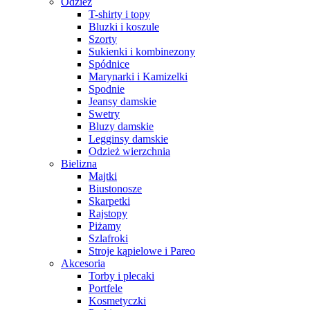
Odzież
T-shirty i topy
Bluzki i koszule
Szorty
Sukienki i kombinezony
Spódnice
Marynarki i Kamizelki
Spodnie
Jeansy damskie
Swetry
Bluzy damskie
Legginsy damskie
Odzież wierzchnia
Bielizna
Majtki
Biustonosze
Skarpetki
Rajstopy
Piżamy
Szlafroki
Stroje kąpielowe i Pareo
Akcesoria
Torby i plecaki
Portfele
Kosmetyczki