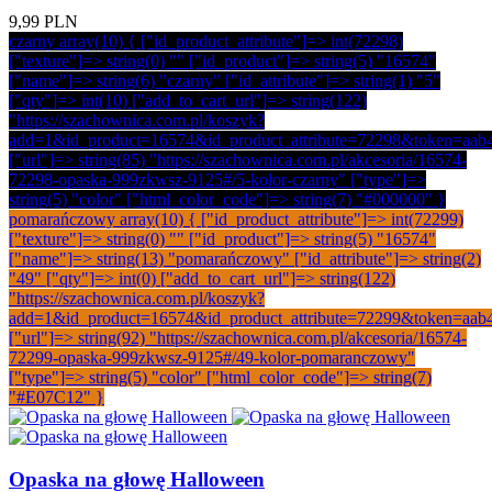
9,99 PLN
czarny array(10) { ["id_product_attribute"]=> int(72298)
["texture"]=> string(0) "" ["id_product"]=> string(5) "16574"
["name"]=> string(6) "czarny" ["id_attribute"]=> string(1) "5"
["qty"]=> int(10) ["add_to_cart_url"]=> string(122)
"https://szachownica.com.pl/koszyk?
add=1&id_product=16574&id_product_attribute=72298&token=aab
["url"]=> string(85) "https://szachownica.com.pl/akcesoria/16574-
72298-opaska-999zkwsz-9125#/5-kolor-czarny" ["type"]=>
string(5) "color" ["html_color_code"]=> string(7) "#000000" }
pomarańczowy array(10) { ["id_product_attribute"]=> int(72299)
["texture"]=> string(0) "" ["id_product"]=> string(5) "16574"
["name"]=> string(13) "pomarańczowy" ["id_attribute"]=> string(2)
"49" ["qty"]=> int(0) ["add_to_cart_url"]=> string(122)
"https://szachownica.com.pl/koszyk?
add=1&id_product=16574&id_product_attribute=72299&token=aab
["url"]=> string(92) "https://szachownica.com.pl/akcesoria/16574-
72299-opaska-999zkwsz-9125#/49-kolor-pomaranczowy"
["type"]=> string(5) "color" ["html_color_code"]=> string(7)
"#E07C12" }
Opaska na głowę Halloween