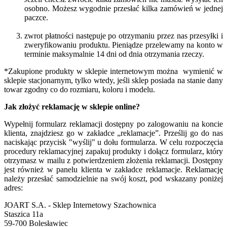
osobno. Możesz wygodnie przesłać kilka zamówień w jednej
paczce.
zwrot płatności następuje po otrzymaniu przez nas przesyłki i
zweryfikowaniu produktu. Pieniądze przelewamy na konto w
terminie maksymalnie 14 dni od dnia otrzymania rzeczy.
*Zakupione produkty w sklepie internetowym można wymienić w
sklepie stacjonarnym, tylko wtedy, jeśli sklep posiada na stanie dany
towar zgodny co do rozmiaru, koloru i modelu.
Jak złożyć reklamację w sklepie online?
Wypełnij formularz reklamacji dostępny po zalogowaniu na koncie
klienta, znajdziesz go w zakładce „reklamacje”. Prześlij go do nas
naciskając przycisk "wyślij" u dołu formularza. W celu rozpoczęcia
procedury reklamacyjnej zapakuj produkty i dołącz formularz, który
otrzymasz w mailu z potwierdzeniem złożenia reklamacji. Dostępny
jest również w panelu klienta w zakładce reklamacje. Reklamację
należy przesłać samodzielnie na swój koszt, pod wskazany poniżej
adres:
JOART S.A. - Sklep Internetowy Szachownica
Staszica 11a
59-700 Bolesławiec