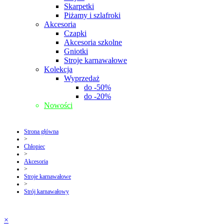
Skarpetki
Piżamy i szlafroki
Akcesoria
Czapki
Akcesoria szkolne
Gniotki
Stroje karnawałowe
Kolekcja
Wyprzedaż
do -50%
do -20%
Nowości
Strona główna
>
Chłopiec
>
Akcesoria
>
Stroje karnawałowe
>
Strój karnawałowy
×