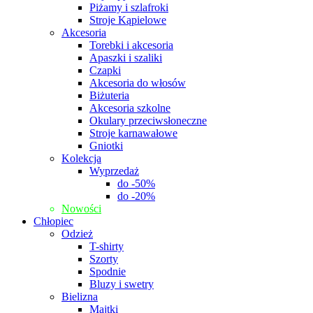
Piżamy i szlafroki
Stroje Kąpielowe
Akcesoria
Torebki i akcesoria
Apaszki i szaliki
Czapki
Akcesoria do włosów
Biżuteria
Akcesoria szkolne
Okulary przeciwsłoneczne
Stroje karnawałowe
Gniotki
Kolekcja
Wyprzedaż
do -50%
do -20%
Nowości
Chłopiec
Odzież
T-shirty
Szorty
Spodnie
Bluzy i swetry
Bielizna
Majtki