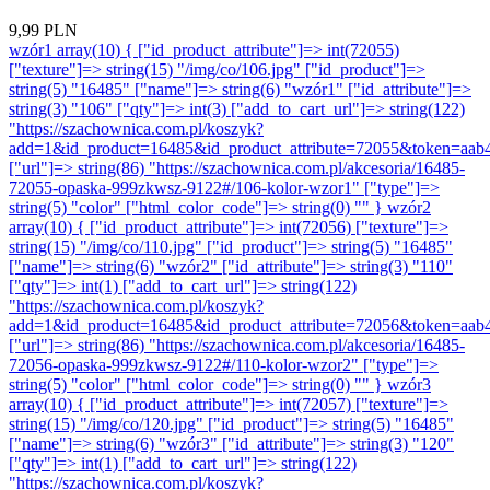
9,99 PLN
wzór1 array(10) { ["id_product_attribute"]=> int(72055)
["texture"]=> string(15) "/img/co/106.jpg" ["id_product"]=>
string(5) "16485" ["name"]=> string(6) "wzór1" ["id_attribute"]=>
string(3) "106" ["qty"]=> int(3) ["add_to_cart_url"]=> string(122)
"https://szachownica.com.pl/koszyk?
add=1&id_product=16485&id_product_attribute=72055&token=aab
["url"]=> string(86) "https://szachownica.com.pl/akcesoria/16485-
72055-opaska-999zkwsz-9122#/106-kolor-wzor1" ["type"]=>
string(5) "color" ["html_color_code"]=> string(0) "" }
wzór2
array(10) { ["id_product_attribute"]=> int(72056) ["texture"]=>
string(15) "/img/co/110.jpg" ["id_product"]=> string(5) "16485"
["name"]=> string(6) "wzór2" ["id_attribute"]=> string(3) "110"
["qty"]=> int(1) ["add_to_cart_url"]=> string(122)
"https://szachownica.com.pl/koszyk?
add=1&id_product=16485&id_product_attribute=72056&token=aab
["url"]=> string(86) "https://szachownica.com.pl/akcesoria/16485-
72056-opaska-999zkwsz-9122#/110-kolor-wzor2" ["type"]=>
string(5) "color" ["html_color_code"]=> string(0) "" }
wzór3
array(10) { ["id_product_attribute"]=> int(72057) ["texture"]=>
string(15) "/img/co/120.jpg" ["id_product"]=> string(5) "16485"
["name"]=> string(6) "wzór3" ["id_attribute"]=> string(3) "120"
["qty"]=> int(1) ["add_to_cart_url"]=> string(122)
"https://szachownica.com.pl/koszyk?