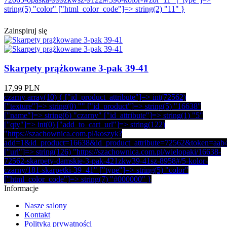
string(5) "color" ["html_color_code"]=> string(2) "11" }
Zainspiruj się
Skarpety prążkowane 3-pak 39-41
17,99 PLN
czarny array(10) { ["id_product_attribute"]=> int(72562)
["texture"]=> string(0) "" ["id_product"]=> string(5) "16638"
["name"]=> string(6) "czarny" ["id_attribute"]=> string(1) "5"
["qty"]=> int(0) ["add_to_cart_url"]=> string(122)
"https://szachownica.com.pl/koszyk?
add=1&id_product=16638&id_product_attribute=72562&token=aab
["url"]=> string(126) "https://szachownica.com.pl/wielopaki/16638-
72562-skarpety-damskie-3-pak-421zkw39-41sz-8958#/5-kolor-
czarny/181-skarpetki-39_41" ["type"]=> string(5) "color"
["html_color_code"]=> string(7) "#000000" }
Informacje
Nasze salony
Kontakt
Polityka prywatności