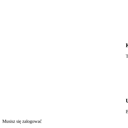
T
B
Musisz się zalogować