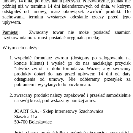
umowy 14 dnia, po otrzymaniu przesyłki. Niezwłocznie, jednak nie
później niż w terminie 14 dni kalendarzowych od dnia, w którym
odstąpiłeś od umowy, masz obowiązek zwrócić produkt. Do
zachowania terminu wystarczy odesłanie rzeczy przed jego
upływem.
Pamiętaj
: Zwracany towar nie może posiadać znamion
użytkowania oraz musi posiadać oryginalną metkę.
W tym celu należy:
wypełnić formularz zwrotu (dostępny po zalogowaniu na
koncie klienta) i wysłać go do nas naciskając przycisk
"utwórz zwrot" u dołu formularza. Ważne, aby zwracany
produkty dotarł do nas przed upływem 14 dni od daty
odstąpienia od umowy. Nie odbieramy przesyłek za
pobraniem i wysyłanych do paczkomatu.
zwracany produkt należy zapakować i przesłać samodzielnie
na swój koszt, pod wskazany poniżej adres:
JOART S.A. - Sklep Internetowy Szachownica
Staszica 11a
59-700 Bolesławiec
Jeżeli chcesz zwrócić kilka zamówień nie musisz wysyłać ich