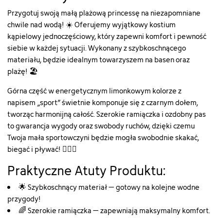
Przygotuj swoją małą plażową princessę na niezapomniane
chwile nad wodą! ☀️ Oferujemy wyjątkowy kostium
kąpielowy jednoczęściowy, który zapewni komfort i pewność
siebie w każdej sytuacji. Wykonany z szybkoschnącego
materiału, będzie idealnym towarzyszem na basen oraz
plażę! 🏖️
Górna część w energetycznym limonkowym kolorze z
napisem „sport” świetnie komponuje się z czarnym dołem,
tworząc harmonijną całość. Szerokie ramiączka i ozdobny pas
to gwarancja wygody oraz swobody ruchów, dzięki czemu
Twoja mała sportowczyni będzie mogła swobodnie skakać,
biegać i pływać! 🏊‍♀️✨
Praktyczne Atuty Produktu:
🌟 Szybkoschnący materiał – gotowy na kolejne wodne
przygody!
🌈 Szerokie ramiączka – zapewniają maksymalny komfort.