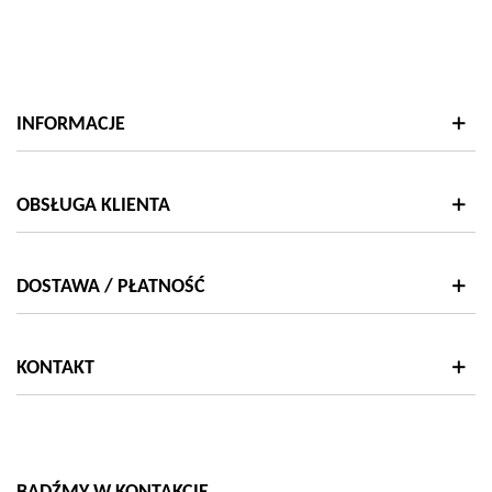
string(7)
stri
"#FF0000"
"#F
}
}
INFORMACJE
OBSŁUGA KLIENTA
DOSTAWA / PŁATNOŚĆ
KONTAKT