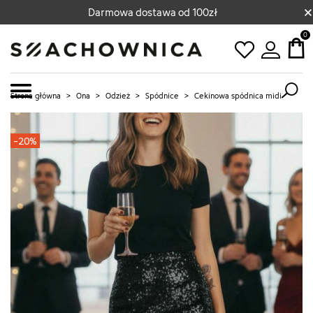
×
Darmowa dostawa od 100zł
0
Strona główna
>
Ona
>
Odzież
>
Spódnice
>
Cekinowa spódnica midi
-20%