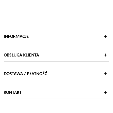
"color"
["html_color_code"]=>
string(7)
"#000000"
}
INFORMACJE
OBSŁUGA KLIENTA
DOSTAWA / PŁATNOŚĆ
KONTAKT