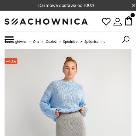
×
Darmowa dostawa od 100zł
0
Strona główna
>
Ona
>
Odzież
>
Spódnice
>
Spódnica midi
-40%