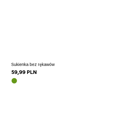
Sukienka bez rękawów
59,99 PLN
zielony
array(10)
{
["id_product_attribute"]=>
int(90427)
["texture"]=>
string(0)
""
["id_product"]=>