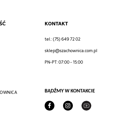
ŚĆ
KONTAKT
tel.: (75) 649 72 02
sklep@szachownica.com.pl
PN-PT: 07:00 - 15:00
oken=aab4f4de800eac73ae345757155a2d6c"
BĄDŹMY W KONTAKCIE
CHOWNICA