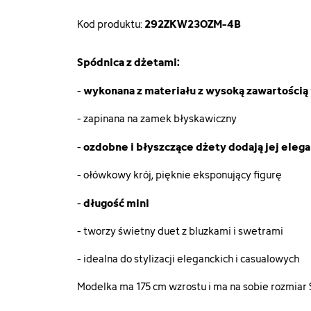
292ZKW23OZM-4B
Kod produktu:
Spódnica z dżetami:
wykonana z materiału z wysoką zawartością
-
- zapinana na zamek błyskawiczny
ozdobne i błyszczące dżety dodają jej eleg
-
- ołówkowy krój, pięknie eksponujący figurę
długość mini
-
- tworzy świetny duet z bluzkami i swetrami
- idealna do stylizacji eleganckich i casualowych
Modelka ma 175 cm wzrostu i ma na sobie rozmiar 