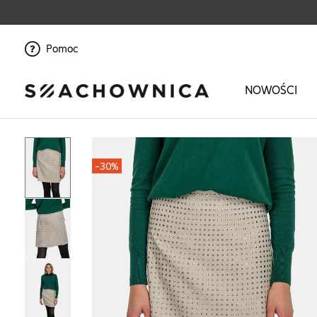
Pomoc
NOWOŚCI
Strona główna
>
Ona
>
Odzież
>
Spódnice
>
Spódnica mini z ozdobami
-30%